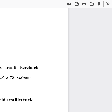
Current
Presentation
Open
Print
Download
To
View
Mode
s  iránti  kérelmek 
ő, a Társadalmi 
elő
-
testületének