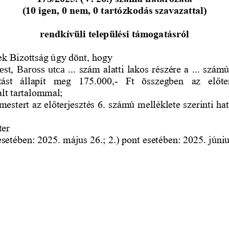
(10 igen, 0 nem, 0 tartózkodás szavazattal)
rendkívüli települési támogatásról
k Bizottság úgy dönt, hogy 
st, Baross utca 
..
. szám alatti lakos részére a 
..
. számú
tást  állapít  meg  175.000,
-
Ft  összegben 
az  előte
alt tartalommal;
rmestert az előterjesztés 6. számú melléklete szerinti hat
ter
esetében: 2025. május 26.; 2.) pont 
esetében: 2025. júniu