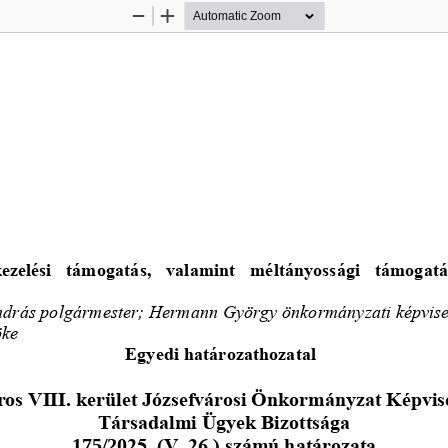
Zoom
Zoom
Out
In
kezelési  támogatás,  valamint  méltányossági  támogatá
ndrás polgármester; Hermann György önkormányzati képvisel
öke
Egyedi határozathozatal
os VIII. kerület Józsefvárosi Önkormányzat Képvis
Társadalmi Ügyek Bizottsága
175/20
25. (V. 26.) számú határozata