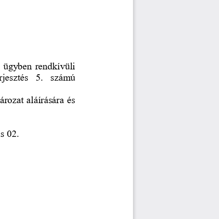
 ügyben rendkívüli 
rjesztés  5.  számú 
ározat aláírására és 
s 02.