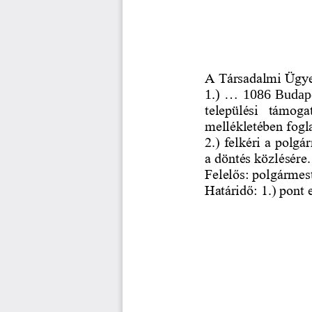
A Társadalmi Ügye
1.) 
...
1086 Budape
települési  támoga
mellékletében fogl
2.) felkéri a polgá
a döntés közlésére.
Felelős: polgármes
Határidő: 1.) pont 