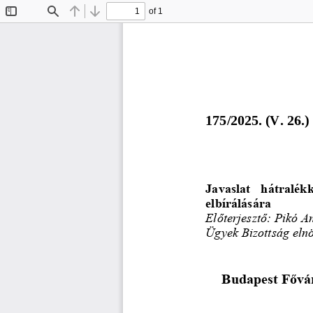
of 1
Toggle
Find
Previous
Next
Sidebar
175/20
25. (V. 26.) 
Javaslat  hátralék
elbírálására
Előterjesztő: 
Pikó A
Ügyek Bizottság eln
Budapest Fővár