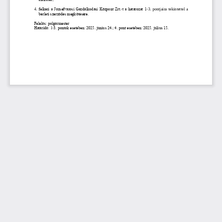
4.
felkéri a Józsefvárosi Gazdálkodási Központ Zrt.
-
t a határozat 1
-
3.  pontjaira  tekintettel  a 
bérleti szerződés megkötésére.
Felelős: polgármester
Határidő:
1
-
3. pontok esetében: 2025. június 24.; 4. pont esetében: 2025. július 15.