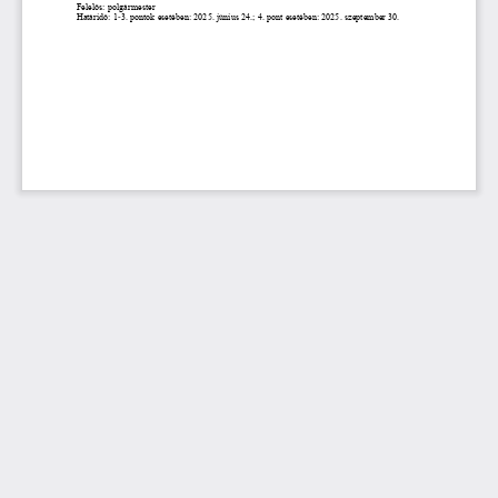
Felelős: polgármester
Határidő: 1
-
3. pontok esetében: 2025. június 24.; 4. pont esetében: 2025. szeptember 30.