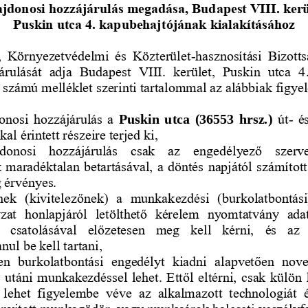
ajdonosi hozzájárulás megadása, Budapest VIII. kerü
Puskin utca 4. kapubehajtójának kialakításához
,  Környezetvédelmi  és  Közterület
-
hasznosítási  Bizotts
árulását  adja  Budapest  VIII.  kerület,  Puskin  utca  
4. számú melléklet szerinti tartalommal az alábbiak figy
donosi hozzájárulás a 
Puskin  utca  (36553  hrsz.)
út
-
é
l érintett részeire terjed ki,
ajdonosi   hozzájárulás   csak   az   engedélyező   szerv
k maradéktalan betartásával, a döntés napjától számított
g érvényes.
nek  (
kivitelezőnek)  a  munkakezdési  (burkolatbontási)
t  honlapjáról  letölthető  kérelem  nyomtatvány  adatt
  csatolásával  előzetesen  meg  kell  kérni,  és  az 
ul be kell tartani,
  burkolatbontási  engedélyt  kiadni  alapvetően  novem
 utáni munkakezdéssel lehet. Ettől eltérni, csak külön
  lehet  figyelembe  véve  az  alkalmazott  technologiát  és