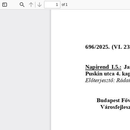
of 1
Toggle
Find
Previous
Next
Sidebar
696/2025. 
(
V
I
. 23
Napirend  I.5.:
Ja
Puskin 
utca 4. ka
Előterjesztő: Ráda
Budapest Főv
Városfejles