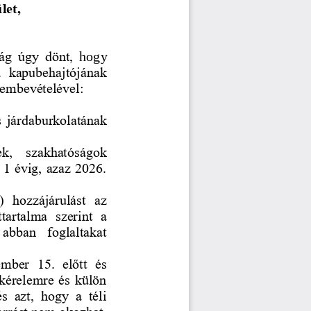
let,
ág  úgy  dönt, 
hogy 
4.  kapubehajtójának 
elembevételével:
s járda
burkolatának 
ek,   szakhatóságok 
 1 évig, azaz 2026. 
  hozzájárulást  az 
artalma  szerint  a 
 abban  foglaltakat 
ber  15.  előtt  és 
 kérelemre és külön 
  azt,  hogy  a  téli 