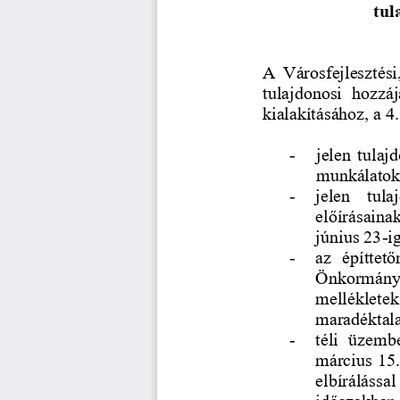
tul
A  Városfejlesztési
tulajdonosi  hozzáj
kialakításához
, a 
-
jelen tulaj
munkálatokka
-
jelen   tul
előírásaina
június 23
-
i
-
az  építtető
Önkormányza
mellékletek
maradéktalan
-
téli
üzemben
március 15.
elbírálással