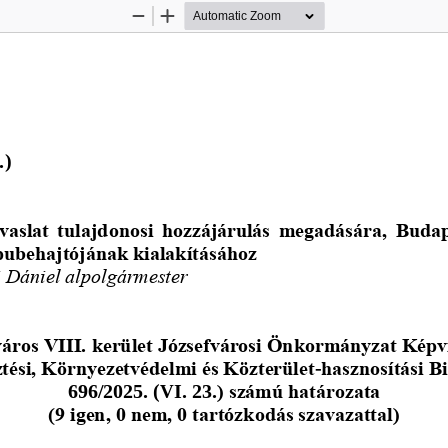
Zoom
Zoom
Out
In
.
)
vaslat tulajdonosi hozzájárulás megadására, Budape
pubehajtójának kialakításához
i Dániel alpolgármester
áros VIII. kerület Józsefvárosi Önkormányzat Képv
ztési, Környezetvédelmi és Közterület
-
hasznosítási B
696/2025. (VI. 23.
) számú határozata
(9 igen, 0 nem, 0 tartózkodás szavazattal)