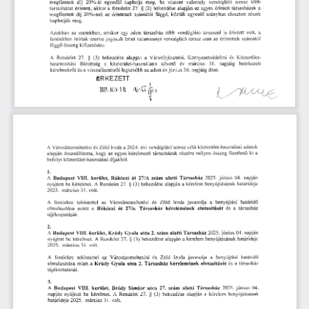
ha
terasz
megfizetett
díj
meg,
viszont
valamely
vendéglátó
több
kaphatja
20%-át
egyedül
Rendelet
társasházat
érintett,
akkor
a
27.
(2)
bekezdése
alapján
érintett
társasházak
§
az
a
egyes
érintettek
függő,
arányban
elosztott
részét
megfizetett
díj
az
számától
köztük
egyenlő
20%-nak
kaphatják
meg.
is
Azokban
esetekben,
egy
társasház
több
vendéglátó
érintett
az
adott
volt,
a
amikor
terasszal
után
jogosult
érintettek
fentiekben
leírtak
szerint
lehet
valamennyi
vendéglátó
terasz
az
számától
függő
kifizetésére.
összeg
Rendelet
Környezetvédelmi
bekezdése
Városfejlesztési,
27.
§
(3)
alapján
a
A
és
Közterület
év
a
31.
Bizottság
közterület-használatot
követő
március
napjáig
beérkezett
hasznosítási
és
a
legkésőbb
30.
napjáig
kérelmekről
visszafizetésről
az
június
adott
év
dönt.
ÉRKEZETT
J(o
<
2025
JÚN
18.
és
célú
Városüzemeltetési
Iroda
terasz
A
a
2024.
évi
vendéglátó
közterület-használati
Zöld
adatok
hogy
társasházak
milyen
alapján
az
egyes
összeg
fizethető
összeállította,
kérelmező
részére
ki
a
befolyt
közterület-használati
díjakból.
1.
04.
napján
június
A
2025.
kerület,
út
szám
alatti
Budapest
Vili,
Rákóczi
Társasház
27/A
be
kérelmet.
27.
(3)
nyújtott
A
Rendelet
§
bekezdése
alapján
benyújtásának
határideje
a
kérelem
31.
2025.
március
volt.
A
fentiekre
és
javasolja
tekintettel
benyújtási
határidő
az
Városüzemeltetési
Iroda
a
Zöld
elmulasztása
miatt
és
társasház
a
a
Rákóczi
út
27/a.
kérelemének
Társasház
elutasítását
tájékoztatását.
2.
2025.
június
04.
napján
A
szám
kerület,
Krúdy
2.
alatti
Budapest
Vili,
Gyula
utca
Társasház
kérelmet.
A
benyújtásának
27.
(3)
határideje
nyújtott
Rendelet
§
bekezdése
alapján
be
a
kérelem
2025.
március
31.
volt.
és
tekintettel
az
benyújtási
A
fentiekre
Városüzemeltetési
iroda
javasolja
a
Zöld
határidő
miatt
és
a
elmulasztása
a
társasház
2.
Krúdy
utca
kérelemének
elutasítását
Gyula
Társasház
tájékoztatását.
3.
A
június
2025.
04.
Budapest
kerület,
Bródy
szám
alatti
Vili,
Sándor
utca
27.
Társasház
kérelmet.
Rendelet
27.
(3)
bekezdése
kérelem
napján
nyújtott
A
§
benyújtásának
be
alapján
a
2025.
március
31.
volt.
határideje