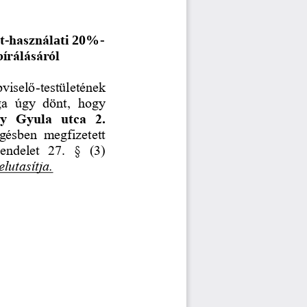
t
-
használ
ati 20%
-
bírálásáról
viselő
-
testületének 
ga  úgy  dönt,  hogy 
  Gyula  utca  2. 
ggésben  megfizetett 
endelet  27.  §  (3) 
elutasítja.