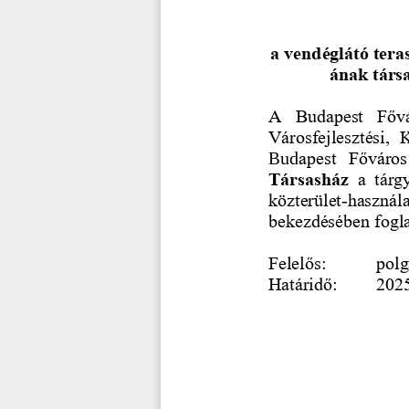
a vendéglátó tera
ának társa
A  Budapest  Fővá
Városfejlesztési, 
Bud
apest  Főváros
Társasház
a  tárg
közterület
-
használa
bekezdésé
ben fogla
Felelős: 
polg
Határidő: 
2025