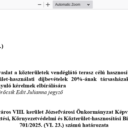
Zoom
Zoom
Out
In
.
)
aslat a közterületek vendéglátó terasz célú hasznos
ület
-
használati  díjbevételek  20%
-
ának  társasházak
nyuló kérelmek elbírálására
örőcsik Edit Julianna jegyző
áros VIII. kerület Józsefvárosi Önkormányzat 
Képv
ztési, Környezetvédelmi és Közterület
-
hasznosítási B
701/2025. (VI. 23.) számú határozata