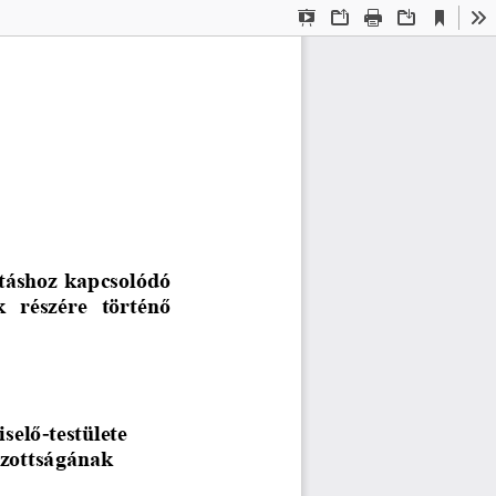
Current
Presentation
Open
Print
Download
To
View
Mode
ításhoz kapcsolódó 
  részére  történő 
iselő
-
testülete
izottságának