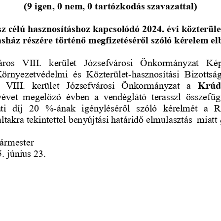
(9 igen, 0 nem, 0 tartózkodás szavazattal)
sz célú hasznosításhoz kapcsolódó 2024. évi közterüle
sház részére történő megfizetéséről szóló kérelem el
ros  VIII.  kerület  Józsefvárosi  Önkormányzat  Kép
 Környezetvédelmi  és  Közterület
-
hasznosítási  Bizottsá
  VIII.  kerület  Józsefvárosi  Önkormányzat  a
Krúdy
yévet  megelőző  évben  a  vendéglátó  terasszl  összefü
ti  díj  20  %
-
ának  igényléséről  szóló  kérelmét  a  R
ltakra tekintettel benyújtási határidő elmulasztás  miatt 
ármester
. június 23.