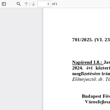
of 1
Toggle
Find
Previous
Next
Sidebar
701/2025. 
(
V
I
. 23
Napirend I.8.: 
Jav
2024. 
évi  közter
megfizetésére irá
Előterjesztő: 
dr. T
Budapest Főv
Városfejles