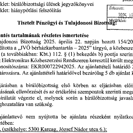
Józse
jegyzőkönyvei
bírálóbizottsági
ülések
elléklet:
Érkezett:
felszólítás
elléklet:
hiánypótlási
Bizot
s^gí
6klel:
Pénzügyi
Tulajdonosi
Tisztelt
és
ntés
részletes
ismertetése
tartalmának
ajdonosi
április
napján
154/20
2025.
Bizottság
hozott
22.
„JVÖ
-
2025
tárgyú,
közbesze
”
ította
a
a
bérházkarbantartás
(a
bekezdés
pontja
§
b)
szerin
(1)
továbbiakban:
Kbt.)
112.
keresztül
meg
z
Közbeszerzési
került
Elektronikus
Rendszeren
onosítószáma:
EKR000722942025.
határidő
Az
ajánlattételi
Az
ározásra.
ajánlattételi
határidővel
bezárólag
db
5
ajánlat
előí
eljárásban
első
körben
az
járásban
a
bírálóbizottság
tásának
értékelési
mega
az
szempontok
szerinti
ellenőrzését
és
melynek
végezte
során
bírálóbizottság
írálatát
el,
a
javasl
van
hozatalára
szükség.
nem
részeként
ajánlattevő
nyilatko
nyújtotta
ajánlata
be
etében:
József
5300
6.);
,
Karcag,
Nádor
(székhelye:
utca