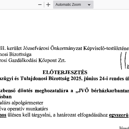
Zoom
Zoom
Out
In
Képviselő-testületén
H1.
kerület
Józsefvárosi
Önkormányzat
nosi
/
Bizottsága
Zrt.
Gazdálkodási
rosi
Központ
ELŐTERJESZTÉS
nzügyi
Bizottság
ü
Tulajdonosi
24-i
június
és
2025.
rendes
bérházkarbantar
„JVÖ
a
döntés
meghozatalára
özbenső
ásban
alázs
alpolgármester
Éva
munkatárs
operatív
tárgyalni,
elfogadásához
ülésen
nos
kell
a
határozat
egyszerű