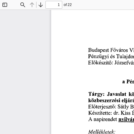
of 22
Toggle
Find
Previous
Next
Sidebar
Budapest
V
Főváros
Tulajdo
Pénzügyi
és
Előkészítő:
Józsefvá
Pé
a
Tárgy:
Javaslat
k
közbeszerzési
eljár
Sátly
B
Előterjesztő:
Kiss
Készítette:
dr.
napirendet
A
nyilvá
Mellékletek: