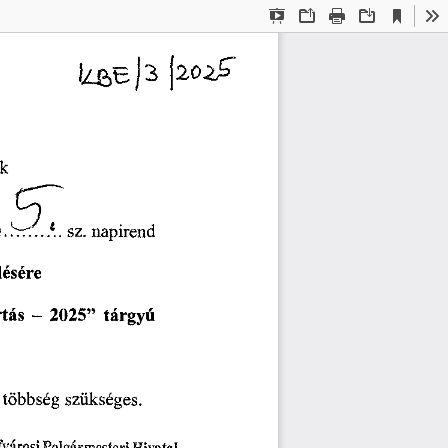
Current
Presentation
Open
Print
Download
To
View
Mode
kfiEjs
[202^
ek
napirend
Sr:
..
sz.
.
*.
lésére
tás
-
2025
”
tárgyú
többség
szükséges.