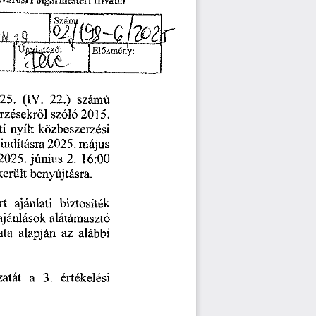
fvárosi
Polgármesteri
Hivatal
Előzmén'
22.)
számú
(IV.
25.
rzésekről
2015.
szóló
közbeszerzési
ti
nyílt
2025.
indításra
május
2.
június
2025.
16:00
került
benyújtásra.
rt
ajánlati
biztosíték
jánlások
alátámasztó
alapján
alábbi
az
ata
a
zatát
3.
értékelési