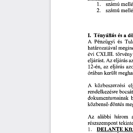
1.
m
számú
2.
m
számú
I.
dö
Tényállás
és
a
Pénzügyi
A
Tul
és
határozatával
megind
évi
CXLIII.
törvény
eljárás
a
Az
eljárást.
az
12-én,
eljárás
az
került
meghat
órában
közbeszerzési
A
el
bocsá
rendelkezésre
b
dokumentumainak
meg
közbenső
döntés
Az
három
alábbi
részszempont
tekint
PELANTE
1.
Kft