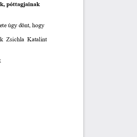
k, póttagjainak 
lete úgy dönt, hogy
k  Zsichla  Katalint 
k 