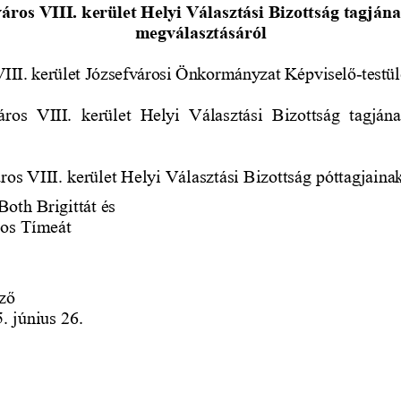
ros VIII. kerület Helyi Választási Bizottság 
tagjána
megválasztásáról
III. kerület Józsefvárosi Önkormányzat Képviselő
-
testü
os  VIII.  kerület  Helyi  Választási  Bizottság  tagjána
os VIII. kerület Helyi Választási Bizottság póttagjaina
Both Brigittát és 
os Tímeát 
ző
. június 26.