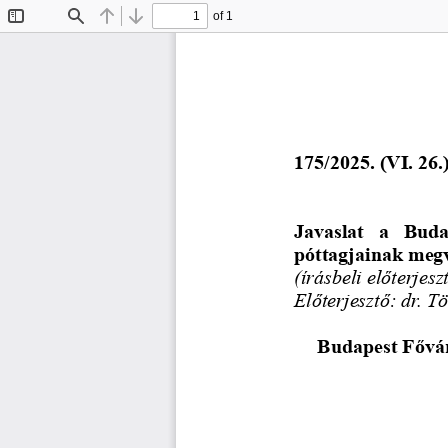
of 1
Toggle
Find
Previous
Next
Sidebar
175/2025. (VI. 26.
Javaslat  a  Buda
póttagjainak meg
(írásbeli előterjeszt
Előterjesztő: dr. Tö
Budapest Fővár