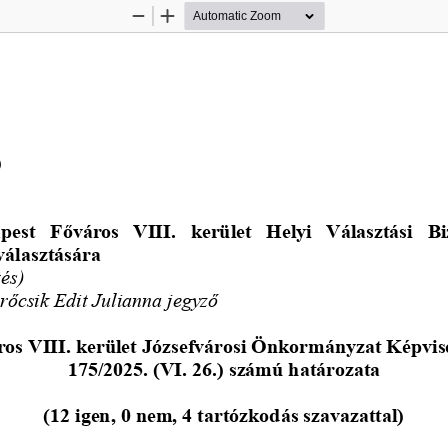
Zoom
Zoom
Out
In
)
pest  Főváros  VIII.  kerület  Helyi  Választási  Bi
választására
és) 
rőcsik Edit 
Julianna jegyző
os VIII. kerület Józsefvárosi Önkormányzat Képvis
175/2025. (VI. 26.) számú határozata
(12 igen, 0 nem, 4 tartózkodás szavazattal)