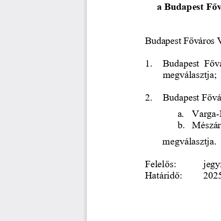
a Budapest Fővá
Budapest Főváros V
1.
Budapest  Fővár
megválasztja;
2.
Budapest Fővár
a.
Varga
-
b.
Mészár
megválasztja.
Felelős: 
jegy
Határidő: 
2025