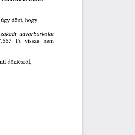
úgy dönt, hogy 
szakadt  udvarburkolat 
.667   Ft
vissza   nem 
nti döntésről,