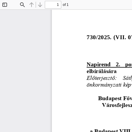
of 1
Toggle
Find
Previous
Next
Sidebar
730/2025. 
(
V
II
. 0
Napirend   2.   po
elbírálására
Előterjesztő:   Sá
önkormányzati kép
Budapest Főv
Városfejles
a Budapest VIII.