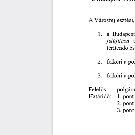
A Városfejlesztési
a  Budapest 
1.
felújítása 
térítendő é
felkéri 
a po
2.
felkéri a p
3.
Felelős: 
polgár
Határidő: 
1. pont
2. pont
3. pont