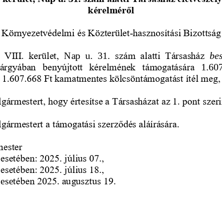
kérelméről
, Környezetvédelmi és Közterület
hasznosítási Bizottság
-
 VIII.  kerület, 
szám  alatti  Társasház 
Nap  u.  31.
be
tárgyában  benyújtott  kérelmének  támogatására 
1.607
s 1.607.668
Ft kamatmentes kölcsöntámogatást ítél meg,
lgármestert, hogy értesítse a Társasházat az 1. pont szeri
olgármestert a támogatási szerződés aláírására.
mester
 esetében: 2025. július 07.,
 esetében: 2025. július 18., 
 ese
tében 2025. augusztus 19.