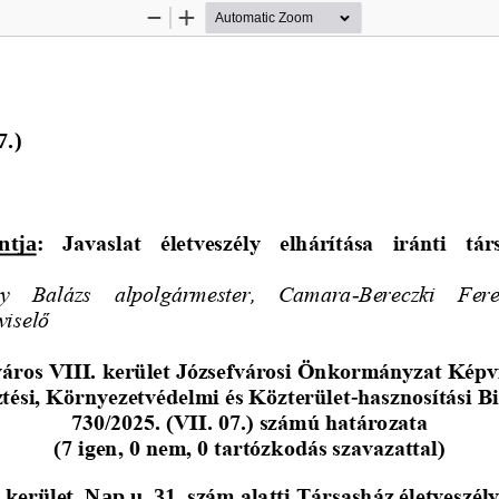
Zoom
Zoom
Out
In
7.
)
ntja
: 
Javaslat  életveszély  elhárítása  iránti  tá
tly   Balázs   alpolgármester,   Camara
-
Bereczki   Fere
viselő
áros VIII. kerület Józsefvárosi Önkormányzat Képv
ztési, Környezetvédelmi és Közterület
-
hasznosítási B
730/2025. (VII. 07.) számú határozata
(7 igen, 0 nem, 0 tartózkodás szavazattal)
 kerület, 
Nap u. 31. 
szám alatti Társasház életveszély 