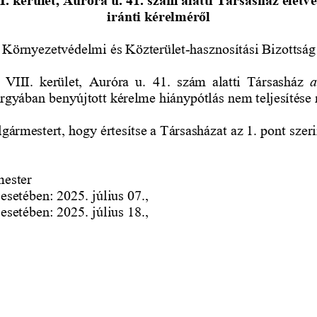
iránti kérelméről
, Környezetvédelmi és Közterület
hasznosítási Bizottság
-
 VIII.  kerület, 
Auróra  u.  41.
szám  alatti  Társasház 
a
árgyában benyújtott kérelme hiánypótlás nem teljesítése
lgármestert, hogy értesítse a Társasházat az 1. pont szeri
mester
 esetében: 2025. július 07.,
 esetében: 2025. július 18., 