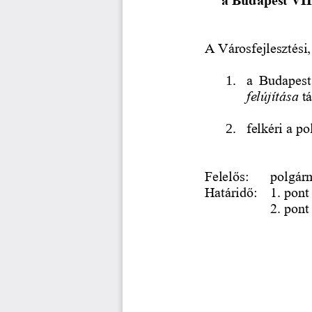
A Városfejlesztési
a  Budapest 
1.
felújítása 
t
felkéri a po
2.
Felelős: 
polgár
Határidő: 
1. pont
2. pont