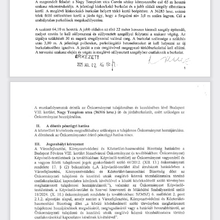
feladat:
környezetébe
Nagy
sétány
eső
65
m
A
megrendelt
utca
hosszú
a
Templom
Corvin
jelenlegi
kiskockakő
burkolat
és
szegély
szakasz
rekonstrukciója.
a
oldali
A
jobb
elbontásra
A
burkolat
helyett
kerül.
kiskockakő
térkő
beépítésre.
36283
hrsz.
meglévő
kerül
A
számú
3,0
a
szélesítésre
járda
sáv
m
telek
a
úgy,
a
forgalmi
széles
Cél
felől
kerül
hogy
legyen.
parkolások
megakadályozása.
szabálytalan
jobb
oldalon
az
első
kiemelt
szegély
64,10
m
hosszú.
A
méter
hosszon
építendő,
A
szakasz
22
le
melyet
ezután
süllyesztett
szegéllyel
a
szakasz
végéig.
Az
kell
süllyeszteni
és
folytatni
sugarú
valósul
útpálya
szűkítését
szegélysorral
30
m
meg.
A
burkolat
szélessége
a
szűkítés
jelenlegi
át
A
parkolásgátló
után
3,00
m.
pollereket,
betonelemeket
helyezni
az
új
kell
igazítva.
már
meglévővel
járdát
térkőburkolattal
ellátni.
burkolatszélhez
A
a
megegyező
kell
elején
szegélyhez
szakasz
is
meglévő
süllyesztett
burkolat.
A
tervezési
és
végén
a
csatlakozik
ÉRKEZETT
/
,
j
í
AG
2025
JÖL
02
áüh