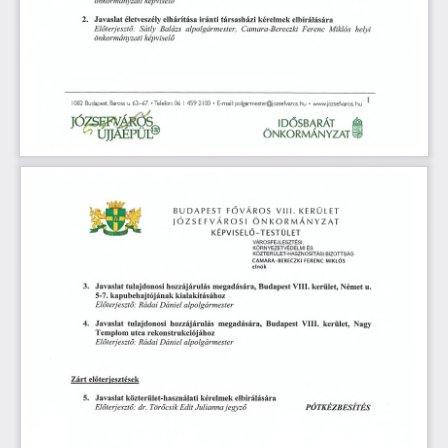
képviselő
önkormányzati
elhárítása
2.
Javaslat
iránti
társasházi
életveszély
elbírálására
kérelmek
Sátly
Előterjesztő:
Balázs
Ferenc
Miklós
helyi
alpolgármester,
Camara-Bereczki
önkormányzati
képviselő
1082
Budapest,
Baross
u.
63-67.
’
Telefon:
06
459
2100
•
E-mail:
polgarmester@jozsefvaros.hu
•
www.jozsefoaros.hu
JÓZSEFVÁROS-
Ä
IDŐSBARÁT
ÚJJÁÉPÜL^
o
ÖNKORMÁNYZAT©