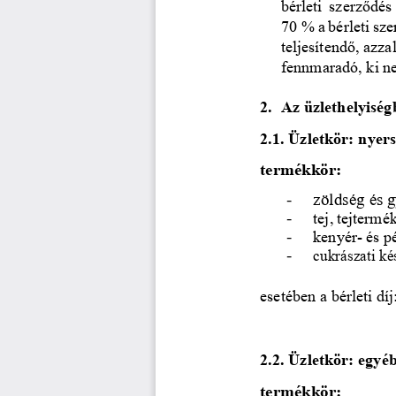
bérleti  szerződé
70
% a bérleti sz
teljesítendő, azz
fennmaradó, ki ne
2.
Az üzlethelyiségb
2.1. 
Üzletkör:
nyer
termékkör:
-
zöldség
és
g
-
tej,
tejtermék
-
kenyér
-
és
p
-
cukrászati ké
esetében a bérleti díj
2.2. 
Üzletkör: egyéb
termékkör: