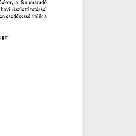
elekor
,  a  fennmaradó 
avi részletfizetéssel 
en esedékessé válik a 
ege: