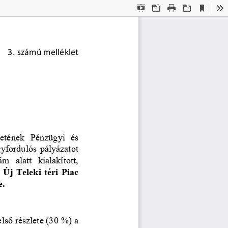
Current
Presentation
Open
Print
Download
To
View
Mode
3
. számú melléklet
letének
Pénzügyi  és
yfordulós pályázatot 
  alatt  kialakított, 
 
Új Teleki téri 
Piac 
e.
lső részlete (30
%) a 