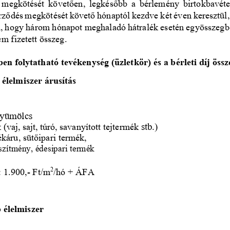
s  megkötését  követően,  legkésőbb  a  bérlemény  birtokbavét
erződés megkötését követő hónaptól kezdve két éven keresztül, h
al, hogy három hónapot meghaladó hátralék esetén egyösszegb
m fizetett összeg.
en folytatható tevékenység (üzletkör) és a bérleti díj össz
s
élelmiszer
árusítás
yümölcs
 (vaj,
sajt,
túró,
savanyított tejtermék 
stb.)
ékáru,
sütőipari
termék,
szítmény, édesipari termék 
: 1.
9
00
,
-
F
t
/m
/hó 
+
ÁFA
2
 élelmiszer