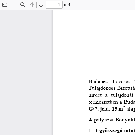
of 4
Toggle
Find
Previous
Next
Sidebar
Budapest
Főváros  V
Tulajdonosi
Bizotts
hirdet  a  tulajdonát
természetben a Budap
G
/
7
. 
jelű
, 
1
5
m
ala
2
A pályázat Bonyolít
1.
Egyösszegű minim