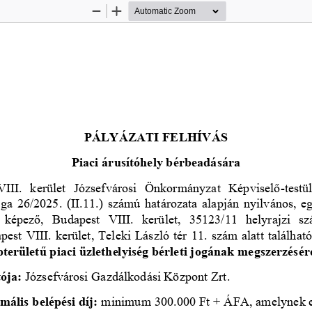
Zoom
Zoom
Out
In
PÁLYÁZATI FELHÍVÁS
Piaci árusítóhely bérbeadására
III. 
k
erület 
Józsefvárosi  Önkormányzat  Képviselő
-
testü
ága
26
/
202
5
. 
(
II.11.
) számú határozata alapján nyilvános, eg
  képező,  Budapest  VIII.  kerület,  35123/11  helyrajzi  szám
est VIII. kerület, Teleki László tér 11. szám alatt található
pterületű piaci üzlethelyiség bérleti jogának megszerzésér
ója: 
Józsefvárosi Gazdálkodási Központ Zrt.
ális belépési díj:
minimum 
300
.000 Ft + ÁFA, amelynek e