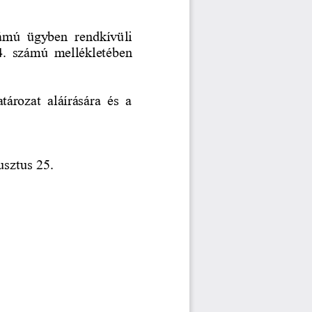
zámú  ügyben  rendkívüli 
 4.  számú  mellékletében 
tározat  aláírására  és  a 
usztus 25.