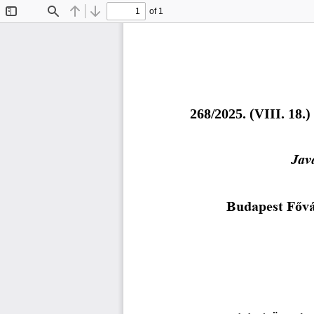
of 1
Toggle
Find
Previous
Next
Sidebar
268/2025. (VIII. 18.)
Jav
Budapest Fővá