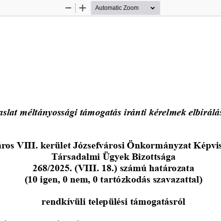
Zoom
Zoom
Out
In
aslat méltányossági támogatás iránti kérelmek elbírálá
ros VIII. kerület Józsefvárosi Önkormányzat Képvi
Társadalmi Ügyek Bizottsága
268/2025. (VIII. 18.) számú határozata
(10 igen, 0 nem, 0 tartózkodás szavazattal)
rendkívüli települési 
támogatásról