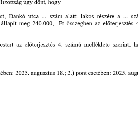
izottság úgy dönt, hogy 
st,  Dankó  utca 
szám  alatti  lakos 
részére  a 
.  s
..
.
..
 állapít  meg  240.000,
Ft  összegben
az  előterjesztés 
-
estert  az  előterjesztés  4.  számú  melléklete  szerinti  ha
tében: 2025. augusztus 18.; 2.
t esetében: 2025. aug
) pon