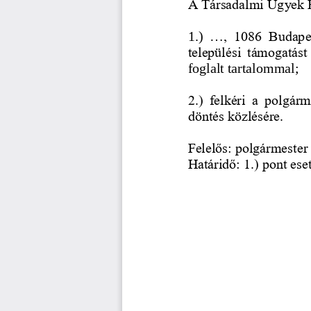
A Társadalmi Ügyek B
...
,  1086  Budape
1.) 
települési  támogatást 
foglalt tartalommal;
2.)  felkéri  a  polgárm
döntés közlésére.
Felelős: polgármester
Határidő: 1.) pont ese