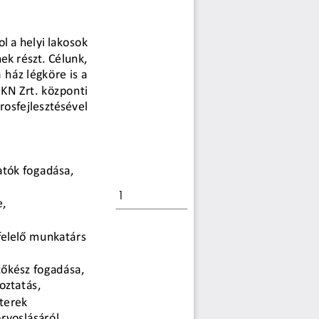
 a helyi lakosok 
ek részt. Célunk, 
a ház légköre is a 
KN Zrt. központi 
rosfejlesztésével 
atók fogadása, 
1
e,
elelő munkatárs 
tőkész fogadása, 
oztatás,
terek 
voslásáról, 