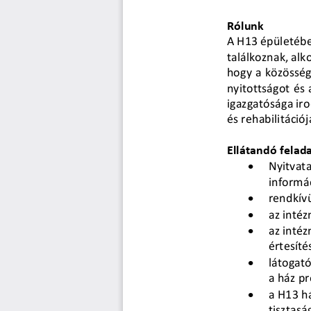
Rólunk
A H13 épületében
találkoznak, alk
hogy a közösség
nyitottságot és 
igazgatósága iro
és rehabilitációj
Ellátandó
felad
•
Nyitvata
informác
•
rendkív
•
az intéz
•
az inté
értesíté
•
látogató
a ház pr
•
a H13 há
tisztasá