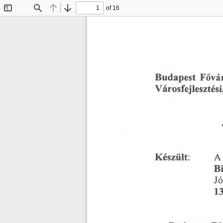
of 16
Toggle
Find
Previous
Next
Sidebar
Fővá
Budapest
Városfejlesztési
A
Készült:
B
Jó
13