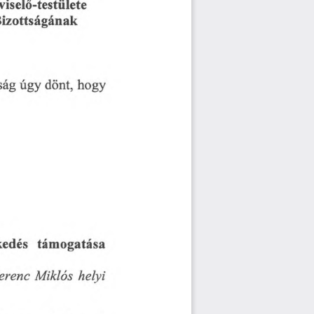
iselő-testülete
izottságának
ság
dönt,
úgy
hogy 
támogatása
kedés
erenc
Miklós
helyi