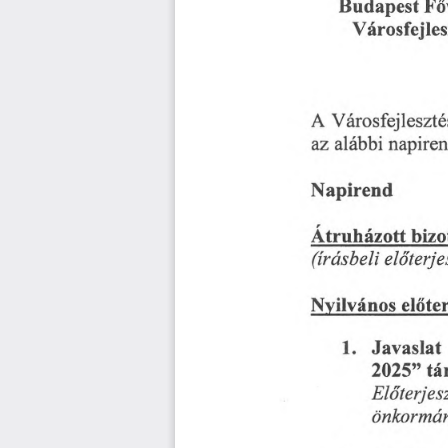
Budapest
Fő
Városfejles
Városfejleszté
A
alábbi
az
napiren
Napirend
bizo
Átruházott
előterje
(írásbeli
Nyilvános
előte
1.
Javaslat
tá
2025
”
Előterjes
önkormán