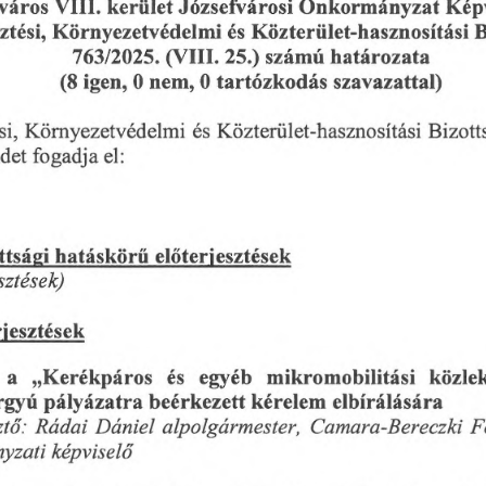
kerület
Képv
VIII.
város
Józsefvárosi
Önkormányzat
ztési,
Környezetvédelmi
Közterület-hasznosítási
és
B
határozata
763/2025.
számú
(VIII.
25.)
szavazattal)
(8
igen,
0
nem,
tartózkodás
0
si,
Környezetvédelmi
és
Közterület-hasznosítási
Bizott
fogadja
el:
det
ttsági
hatáskörű
előterjesztések
sztések)
rjesztések
egyéb
mikromobilitási
„Kerékpáros
és
a
közle
rgyú
beérkezett
kérelem
elbírálására
pályázatra
F
Dániel
ztő:
alpolgármester,
Camara-Bereczki
Rádai
yzati
képviselő