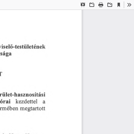
Current
Presentation
Open
Print
Download
To
View
Mode
iselő-testületének
tsága
T
rület-hasznosítási
a
kezdettel
órai
ermében
megtartott