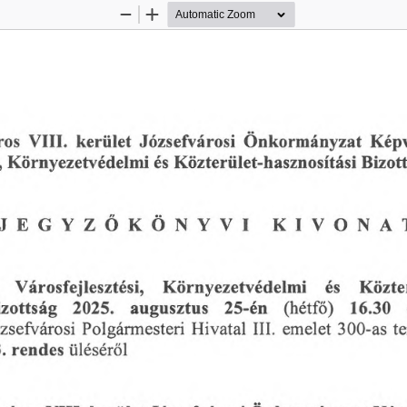
Zoom
Zoom
Out
In
ros
Önkormányzat
Képv
VIII.
kerület
Józsefvárosi
Környezetvédelmi
és
Közterület-hasznosítási
,
Bizot
JEGYZŐKÖNYVI
KIVONA
Környezetvédelmi
Közte
Városfejlesztési,
és
16.30
augusztus
izottság
2025.
25-én
(hétfő)
III.
zsefvárosi
emelet
t
300-as
Polgármesteri
Hivatal
.
üléséről
rendes