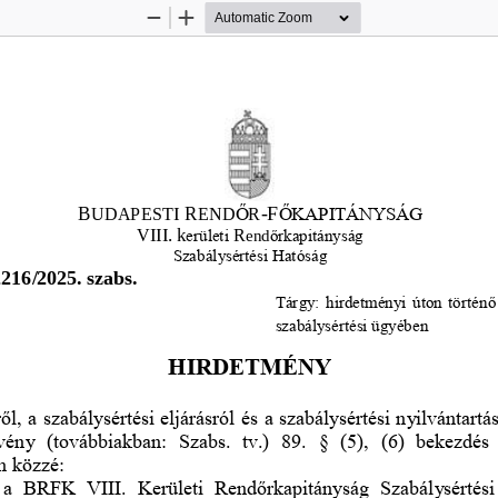
Zoom
Zoom
Out
In
B
R
-
F
UDAPESTI 
END
Ő
R
Ő
KAPITÁNYSÁG
VIII. k
R
erületi
end
ő
rkapitányság
Szabálysér
tési Hatóság
216/2025. szabs.
Tárgy: hirdetményi úton történ
ő
szabálysértési ügyében
HIRDETMÉNY
ő
l, a szabálysértési eljárásról és a szabálysértési nyilvántartá
v
ény  (továbbiakban:  Szabs.  tv.)  89.  §  (5),  (6)  bekezdés 
m közzé:
  a  BRFK  VIII.  Kerületi  Rendőrkapitányság  Szabálysértési 