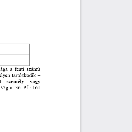
ága a fenti számú 
lyen tartózkodik 
–
t  személy  vagy 
Víg u. 36. Pf.: 161 