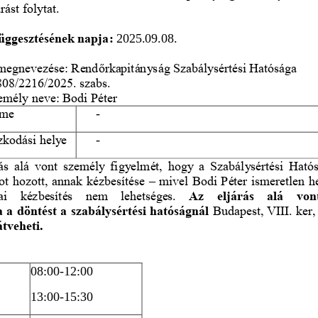
ást folytat.
üggesztésének napja
:
2025.09.08. 
 megnevezése: Rend
ő
rkapitányság Szabálysértési Hatósága
08/2216/2025. szabs.
zemély neve: Bodi Péter
íme
-
ózkodási helye
-
ás alá
vont személy figyelmét, hogy a Szabálysértési Hatós
t hozott, annak kézbesítése 
–
mivel Bodi Péter ismeretlen he
ai  kézbesítés  nem  lehetséges. 
Az  eljárás  alá  von
a a döntést a szabálysértési hatóságnál 
Budapest, VIII. ker, 
átveheti.
08:00
-
12:00
13:00
-
15:30