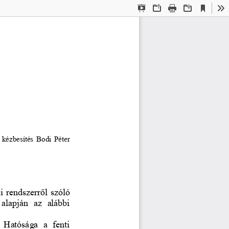
Current
Presentation
Open
Print
Download
To
View
Mode
kézbesítés Bodi Péter 
si rendszerr
ő
l szóló 
 alapján  az  alábbi 
 Hatósága  a  fenti 