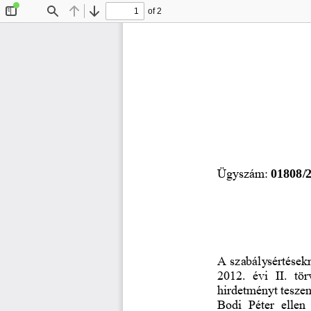
of 2
Toggle
Find
Previous
Next
Sidebar
Ügyszám: 
01808/2
A szabálysértésekr
2012.  évi  II.  tör
hirdetményt tesze
Bodi  Péter  ellen