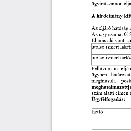
ügyiratszámon eljár
A hirdetmény kif
Az eljáró hatóság
Az ügy száma: 018
Eljárás alá vont s
utolsó ismert lakc
utolsó ismert tart
Felhívom az eljár
ügyben  határozato
meghiúsult,  post
meghatalma
zottj
szám alatti címen 
Ügyfélfogadás:
hétfő