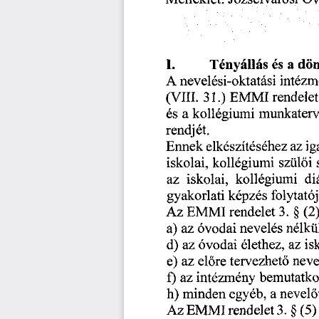
Józsefvárosi
Óv
Melléklet:
és
dön
I.
Tényállás
a
nevelési-oktatási
A
intéz
(VIII.
rendelet
31.)
EMMI
és
munkater
a
kollégiumi
rendjét.
ig
Ennek
elkészítéséhez
az
iskolai,
kollégiumi
szülői
az
iskolai,
kollégiumi
di
gyakorlati
képzés
folytató
EMMI
rendelet
3.
(2
Az
§
nélkü
a)
az
óvodai
nevelés
d)
óvodai
is
az
az
élethez,
előre
az
neve
e)
tervezhető
f)
intézmény
az
bemutatko
h)
minden
nevelő
a
egyéb,
rendelet
(5)
3.
§
Az
EMMI