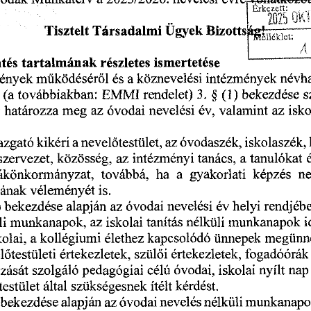
nevelési
a
2025/2026.
évrervonatkozéa
Munkaterv
odák
...
Érkezett:
.
T
2025
W
Tisztelt
Társadalmi
Ügyek
Bizottsá^~^[7
részletes
tés
ismertetése
tartalmának
működéséről
köznevelési
és
a
névha
mények
intézmények
EMMI
rendelet)
3.
§
(1)
bekezdése
s
(a
továbbiakban:
isko
határozza
meg
v
az
az
óvodai
nevelési
év,
valamint
óvodaszék,
azgató
a
kikéri
az
iskolaszék,
nevelőtestület,
szervezet,
tanács,
az
a
közösség,
intézményi
tanulókat
n
képzés
a
továbbá,
ha
gyakorlati
ákönkormányzat,
véleményét
is.
jának
helyi
óvodai
nevelési
)
alapján
rendjéb
az
év
bekezdése
li
munkanapok
munkanapok,
iskolai
nélküli
i
az
tanítás
kolai,
a
élethez
kapcsolódó
kollégiumi
ünnepek
megünn
szülői
értekezletek,
lőtestületi
értekezletek,
fogadóórák
célú
óvodai,
iskolai
nap
nyílt
szolgáló
zását
pedagógiai
testület
ítélt
kérdést.
által
szükségesnek
nélküli
munkanapo
óvodai
nevelés
bekezdése
alapján
az