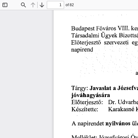
of 82
Toggle
Find
Previous
Next
Sidebar
Budapest
VIII.
ke
Főváros
Ügyek
Társadalmi
Bizotts
szervezeti
Előterjesztő
eg
napirend
a
Javaslat
Józsefv
a
Tárgy:
jóváhagyására
Előterjesztő:
Udvarhe
Dr.
Készítette:
Karakasné
nyilvános
napirendet
A
ül