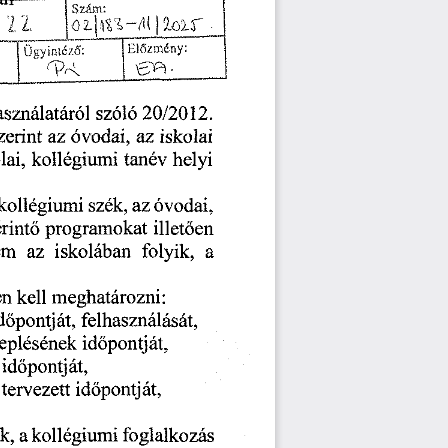
fi
—
Szám:
...
,,
ZZ.
Előzmény:
Ügyintéző:
sználatáról
szóló
20/2012.
zerint
az
az
iskolai
óvodai,
lai,
helyi
tanév
kollégiumi
szék,
az
kollégiumi
óvodai,
érintő
illetően
programokat
em
az
a
iskolában
folyik,
en
kell
meghatározni:
felhasználását,
dőpontját,
időpontját,
eplésének
időpontját,
tervezett
időpontját,
k,
foglalkozás
a
kollégiumi