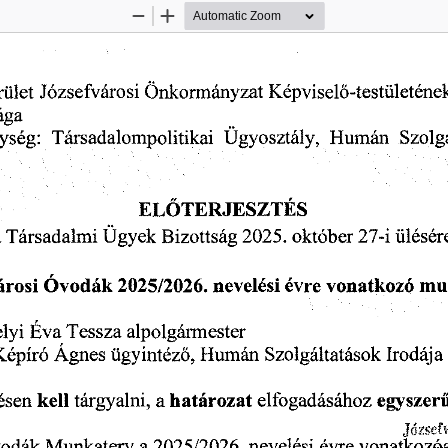
Zoom
Zoom
Out
In
Józsefvárosi
rület
Önkormányzat
Képviselő-testületéne
ága
Társadalompolitikai
Ügyosztály,
Humán
Szolg
ység:
ELŐTERJESZTÉS
ülésér
Ügyek
2025.
október
Társadalmi
Bizottság
27-i
2025/2026.
árosi
nevelési
Óvodák
évre
vonatkozó
mu
lyi
Tessza
alpolgármester
Éva
Ágnes
Szolgáltatások
Irodája
Humán
ügyintéző,
Képíró
kell
egyszer
tárgyalni,
a
elfogadásához
ésen
határozat
József