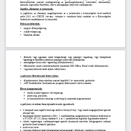
felsőoktatásban  szerzett  szakképzettség  és  gazdaságtudományi,  statisztikai,  informatikai, 
műszaki, logisztikai felsőfokú, illetve mérlegképes könyvelő szakképesítés.
Jogállás, illetmény és juttatások:
A  jogállásra,  az  illetmény  megállapítására  és  a  juttatásokra  a  közszolgálati  tisztviselőkről 
szóló  2011.  évi  CXCIX. 
törvény,  valamint  a  vonatkozó  helyi  rendelet,  és  a  Közszolgálati 
Szabályzat 
rendelkezés
e
i az irányadók
. 
Pályázati feltételek:
▪
magyar állampolgárság,
▪
cselekvőképesség,
▪
büntetlen előélet,
▪
főiskolai  vagy  egyetemi  szintű  közgazdasági  vagy  pénzügyi  végzettség,
vagy  középiskolai 
végzettség és felsőfokú szakirányú pénzügyi
-
számviteli szakképesítés,
mérlegképes könyvelői végzettség (államháztartási)
▪
▪
felhasználói szintű s
zámítástechnikai ismeretek (MS Office
, Excel
irodai alkalmazások)
▪
vagyonnyilatkozat
-
tételi eljárás lefolytatása
A pályázat elbírálásánál előnyt jelent:
▪
államháztartási könyvelésben
szerzett
legalább 2 év 
tapasztalat, gyakorlat
,
▪
ASP 
Gazdálkodási Szakrendsz
er 
program felhasználói szintű ismerete
.
Elvárt kompetenciák:
•
önálló munkavégzésre való képesség
•
pontosság, precizitás, 
•
jó ko
mmunikációs készség, nyitottság új ismeretek megszerzésére
A pályázat részeként benyújtandó iratok, igazolások:
•
3 hónapnál nem r
égebbi hatósági erkölcsi bizonyítvány, vagy annak megigénylését igazoló 
elismervény
•
fényképpel ellátott önéletrajz a Kttv. 5. mellékletében meghatározott kötelező adatkörrel és 
a 87/2019. (IV.23.) Korm rendelet 9. § és 1. mellékletben foglaltak figyelembevételével
•
iskolai végzettséget, szakképzettséget igazoló okmányok másolata, közigazgatási szakmai 
gyakorlat hitelt érdemlő igazolása
•
motivációs levél 
•
vagyonnyilatkozat
-
tételi kötelezettség teljesítésének vállalására vonatkozó nyilatkozat