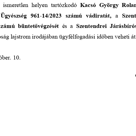
z ismeretlen helyen tartózkodó  
Kacsó György Rolan
 Ügyészség 961-14/2023 számú vádiratát,
  a  
Szen
számú büntetővégzését
  és a  
Szentendrei Járásbírós
óság
 lajstrom irodájában ügyfélfogadási időben veheti át
óber. 10.
                           
                