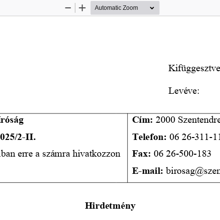
Zoom
Zoom
Out
In
Kifüggesztve
Levéve:
íróság
Cím:
 2000 Szentendr
025/2-II.
Telefon: 
06 26-311-1
ban erre a számra hivatkozzon 
Fax: 
06 26-500-183
E-mail: 
birosag@szen
Hirdetmény