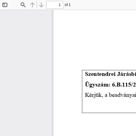
of 1
Toggle
Find
Previous
Next
Sidebar
Szentendrei Járásb
Ügyszám: 6.B.115/2
Kérjük, a beadványai