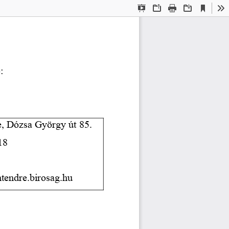
Current
Presentation
Open
Print
Download
To
View
Mode
:
e, Dózsa György út 85.
18
tendre.birosag.hu