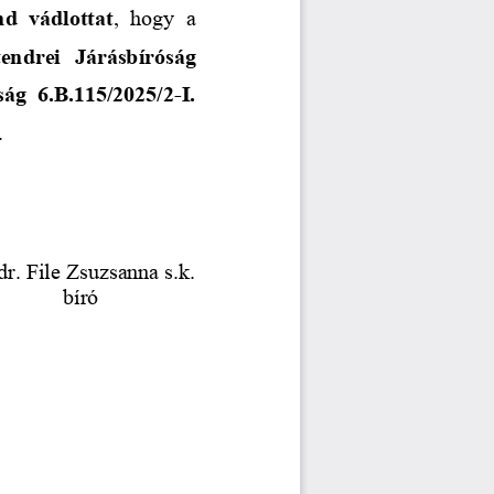
d vádlottat
, hogy a
tendrei Járásbíróság
ág 6.B.115/2025/2-I.
.
      dr. File Zsuzsanna s.k.
             bíró