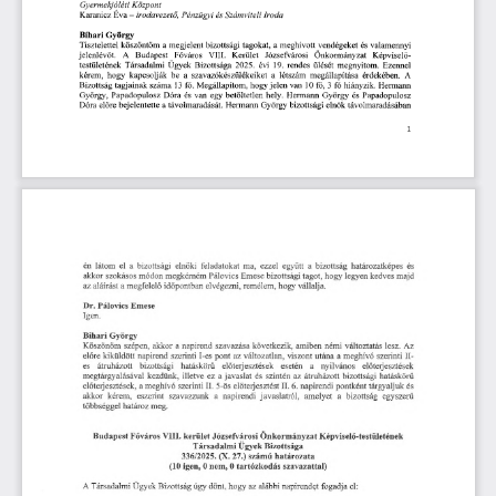
Gyermekjóléti
Központ
Pénzügyi
és
Számviteli
Karanicz
Éva
-
irodavezető,
Iroda
Bihari
György
a
bizottsági
tagokat,
meghívott
Tisztelettel
köszöntőm
vendégeket
valamennyi
megjelent
a
és
jelenlévőt.
Budapest
Önkormányzat
A
Képviselő
Főváros
VIII.
Kerület
Józsefvárosi
Ezennel
testületének
Ügyek
Bizottsága
19.
Társadalmi
2025.
rendes
ülését
megnyitom.
évi
kérem,
hogy
a
ékeiket
A
kapcsolják
szavazókészül
érdekében.
be
a
létszám
megállapítása
hogy
van
Bizottság
tagjainak
fő.
Megállapítom,
jelen
10
fő,
3
Hermann
száma
13
fő
hiányzik.
és
György,
Dóra
és
van
egy
Papadopulosz
hely.
Hermann
György
Papadopulosz
betöltetlen
Dóra
bejelentette
a
távolmaradását.
bizottsági
előre
Hermann
György
elnök
távolmaradásában
1