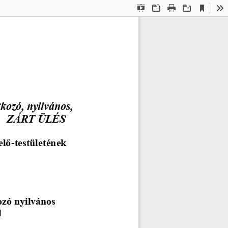
Current
Presentation
Open
Print
Download
To
View
Mode
kozó, nyilvános, 
ZÁRT ÜLÉS
elő
-
testületének 
ozó nyilvános 
l