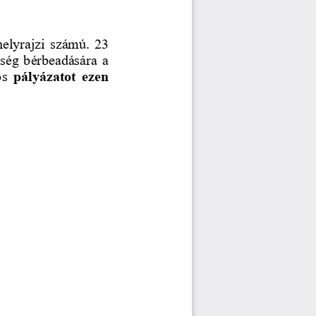
helyrajzi számú. 23 
iség bérbeadására a 
ós 
pályázatot  ezen 