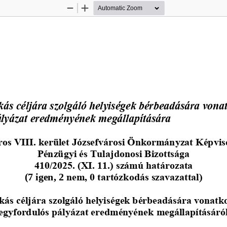
Zoom
Zoom
Out
In
 
kás céljára szolgáló helyiségek bérbeadására vonat
ályázat eredményének megállapítására 
os VIII. kerület Józsefvárosi Önkormányzat Képvis
Pénzügyi és Tulajdonosi Bizottsága 
410/2025. (XI. 11.) számú határozata 
(7 igen, 2 
nem, 0 tartózkodás szavazattal)
kás céljára szolgáló helyiségek bérbeadására vonatk
egyfordulós pályázat eredményének megállapításáró