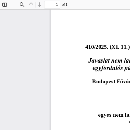
of 1
Toggle
Find
Previous
Next
Sidebar
4
10
/2025. (X
I
. 
11
.)
Javaslat nem la
egyfordulós p
Budapest Fővár
egyes nem la