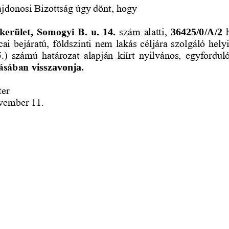
jdonosi Bizottság úgy dönt, hogy 
kerület, Somogyi B. u. 1
szám alatti, 
4.
36425/0/A/2
tcai bejáratú, földszinti nem lakás céljára szolgáló hely
.)  számú  határozat  alapján  kiírt  nyilvános,  egyfordul
zásában
visszavonja.
er 
vember 11. 