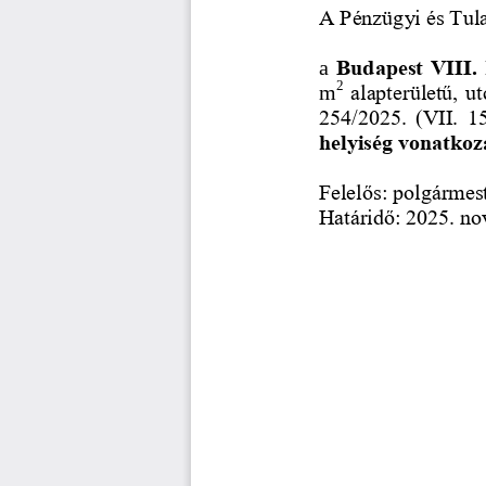
A Pénzügyi és Tula
Budapest VIII. 
a 
2
alapterületű, u
m
254/2025.  (VII.  15
helyiség vonatko
Felelős: polgármest
Határidő: 2025. no