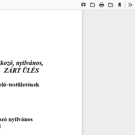
Current
Presentation
Open
Print
Download
To
View
Mode
kozó, nyilvános, 
ZÁRT ÜLÉS
elő
-
testületének 
ozó nyilvános 
l