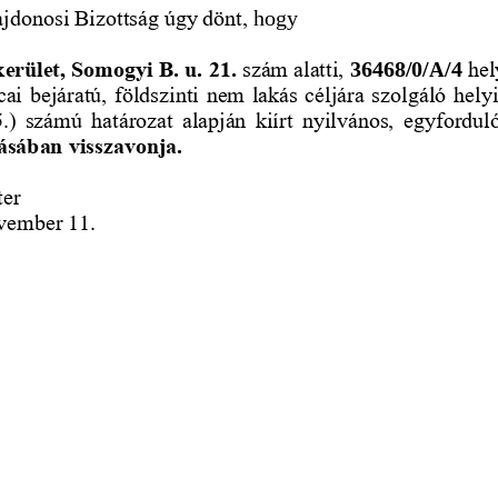
jdonosi Bizottság úgy dönt,
hogy 
erület, Somogyi B. u. 21.
szám alatti, 
hel
36468/0/A/4
tcai bejáratú, földszinti nem lakás céljára szolgáló hely
.)  számú  határozat  alapján  kiírt  nyilvános,
egyforduló
ásában visszavonja.
er 
vember 11. 