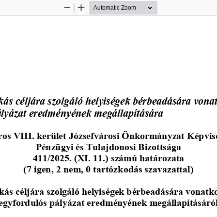
Zoom
Zoom
Out
In
 
kás céljára szolgáló helyiségek bérbeadására vonat
ályázat eredményének megállapítására 
os VIII. kerület Józsefvárosi Önkormányzat Képvis
Pénzügyi és Tulajdonosi Bizottsága 
411/2025. (XI. 11.) számú határozata 
(7 igen, 2 nem, 0 tartózkodás szavazattal)
kás céljára szolgáló helyiségek bérbeadására vonatk
egyfordulós pályázat eredményének megállapításáró