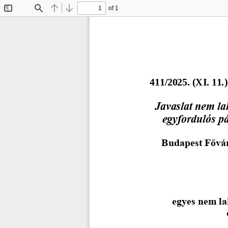
of 1
Toggle
Find
Previous
Next
Sidebar
4
1
1
/2025. (X
I
. 
11
.)
Javaslat nem la
egyfordulós p
Budapest Fővár
egyes nem la