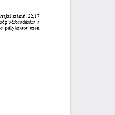
yrajzi számú, 22,17 
iség bérbeadására a 
s 
pályázatot  ezen 