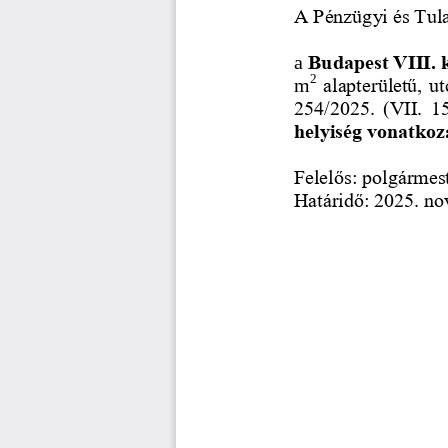
A Pénzügyi és Tula
Budapest VIII. k
a 
2
alapterületű, u
m
254/2025.  (VII.  15
helyiség vonatkoz
Felelős: polgármest
Határidő: 2025. no