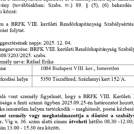
rvény  (továbbiakban:  Szabs.  tv.)  89.  §  (5),  (6)  bekezdés 
m közzé:
en  a  BRFK  VIII.  kerületi  Rend
ő
rkapitányság  Szabálysértési
rást folytat.
gesztésének napja: 2025. 12. 04. 
 megnevezése: BRFK VIII. kerületi Rend
ő
rkapitányság Szabál
08/3203/2025. szabs.
zemély neve: Ráfael Erika
íme
1084 Budapest VIII. ker., Ismeretlen 
ózkodási helye
5350 Tiszafüred, Széchenyi kert 152/A.
alá  vont  személy  figyelmét,  hogy  a  BRFK  VIII.  Kerületi 
ósága a fenti számú 
ügyben 2025.09.25
-
én határozatot hozott
ka ismeretlen helyen tartózkodik 
–
meghiúsult, postai kézbesí
vont személy  vagy  meghatalmazottja a  döntést  a  szabálys
r, Víg u. 36. szám alatti címen 
átveheti 
hétf
ő
n 08.30 
-
12.00;
dán 13.00 
-
15.30 óra között
.