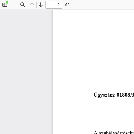
of 2
Toggle
Find
Previous
Next
Sidebar
Ügyszám: 
01808/3
A szabálysértésekr