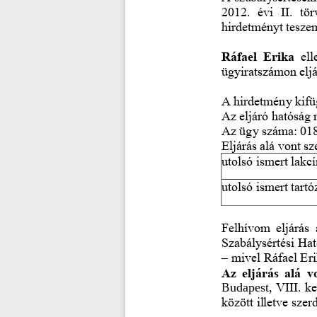
2012.  évi  II.  tö
hirdetményt tesze
Ráfael  Erika
ell
ügyiratszám
on eljá
A hirdetmény kifüg
Az eljáró hatóság
Az ügy száma: 018
Eljárás alá vont s
utolsó 
ismert lakc
utolsó ismert tart
Felhívom  eljárás  
Szabálysértési Hat
–
mivel Ráfael Eri
Az  eljárás  alá  
Budapest, 
VIII. ke
között illetve szer