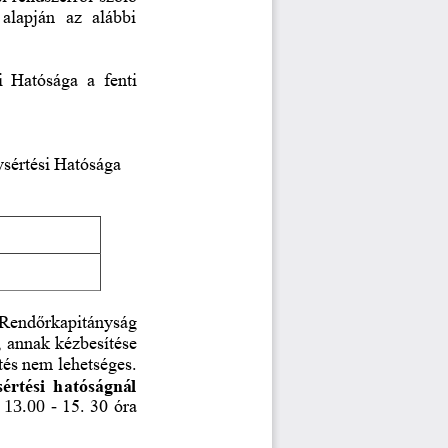
 alapján  az  alábbi 
  Hatósága  a  fenti 
ysértési Hatósága
 Rend
ő
rkapitányság 
, annak kézbesítése 
tés nem lehetséges. 
értési  hatóságnál 
 13.00 
-
15. 30 óra 