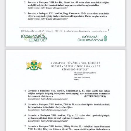
krt.
céljára
nem
Javaslat
a
VIII.
kerület,
József
43.
lakás
2.
Budapest
szám
alatti
meghozatalára
szolgáló
helyiség
döntés
bérbeszámításával
kapcsolatos
Előterjesztő:
Balázs
alpolgármester
Sátly
kerület,
Nagy
u.
22-24.
nem
3.
Javaslat
a
VIII.
Fuvaros
alatti
lakás
Budapest
szám
szolgáló
bérbeszámításával
döntés
céljára
kapcsolatos
helyiség
meghozatalára
Előterjesztő:
Balázs
Sátly
alpolgármester
1082
Budapest,
Baross
63-67.
’
Telefon:
06
459
2100
•
E-mail:
polgarmester@jozsefvaros.hu
•
vvww.jozsefvaros.hu
u.
JÓZSEFVÁROS
IDŐSBARÁT
Ä
o
ÚJJÁÉPÜL®
ÖNKORMÁNYZATÉ