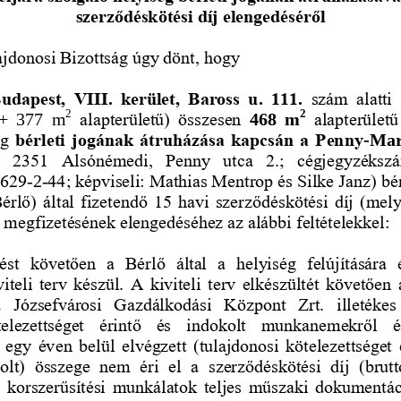
s
zerződéskötési díj elengedéséről
jdonosi Bizottság úgy dönt, hogy 
udapest,  VIII.  kerület,  Baross  u.  111.
szám  alatti 
2
2
alapterületű)  összesen 
alapterületű
+  377  m
468  m
g 
bérleti jogának átruházása kapcsán a Penny
-
Mar
:  2351  Alsónémedi,  Penny  utca  2.;  cégjegyzéksz
9629
44; képviseli: Mathias Mentrop és Silke Janz)
bé
-
2
-
érlő) által fizetendő 15 havi szerződéskötési díj (mel
) megfizetésének elengedéséhez az alábbi feltételekkel: 
st  követően  a  Bérlő  által  a  helyiség  felújítására  
teli terv készül. A kiviteli terv elkészültét követően 
 Józsefvárosi  Gazdálkodási  Központ  Zrt.  illetékes 
telezettséget  érintő  és  indokolt  munkanemekről  é
egy  éven  belül  elvégzett  (tulajdonosi  kötelezettséget 
olt)  összege  nem  éri  el  a  szerződéskötési  díj  (brut
 korszerűsítési munkálatok teljes műszaki dokumentác