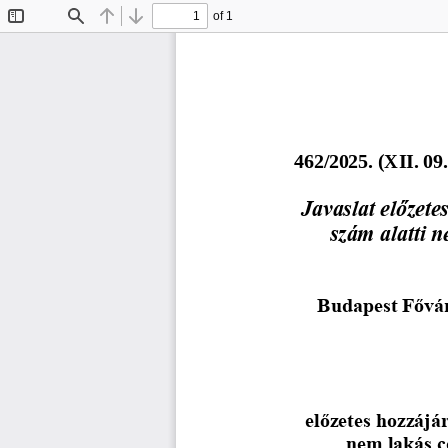
of 1
Toggle
Find
Previous
Next
Sidebar
4
6
2
/2025. (X
I
I
. 
0
9
Javaslat előzete
szám alatti n
Budapest Fővár
előzetes hozzájá
nem lakás c