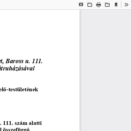
Current
Presentation
Open
Print
Download
To
View
Mode
t, Baross u. 111. 
átruházásával 
elő
-
testületének 
 111. szám alatti 
l összefüggő 