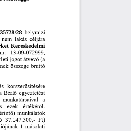
35728/28
helyrajzi 
  nem  lakás  céljára 
ket  Kereskedelmi 
ám:  13
-
09
-
072999; 
rleti jogot átvevő (a 
ynek összege bruttó 
és  k
orszerűsítésére 
a Bérlő egyeztetést 
 munkatársaival  a 
s  ezek 
értékéről. 
 érintő)  munkálatok 
tó  37.147.500,
-
Ft) 
ióján
ak 1 másolati 