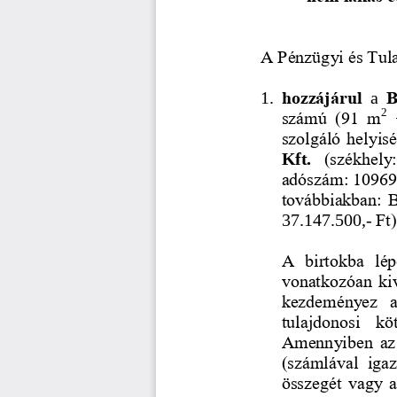
A Pénzügyi és Tula
hozzájárul
B
1.
a 
2
számú  (91  m
szolgáló helyisé
(székhely
Kft.
adószám: 1096
továbbiakban: B
Ft
37.147.500,
-
A  birtokba  lépé
vonatkozóan kivi
kezdeményez  a 
tulajdonosi  kö
Amennyiben  az  
(számlával  igaz
összegét vagy a