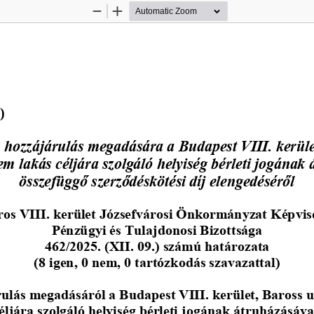
Zoom
Zoom
Out
In
.) 
s hozzájárulás megadására a Budapest VIII. 
kerüle
em lakás céljára szolgáló helyiség bérleti jogának 
összefüggő szerződéskötési díj elengedéséről
os VIII. kerület Józsefvárosi Önkormányzat Képvis
Pénzügyi és Tulajdonosi Bizo
ttsága 
462/2025. (XII. 09.) számú határozata 
(8 igen, 0 nem, 0 tartózkodás szavazattal)
rulás megadásáról a Budapest VIII. kerület, Baross u.
éljára szolgáló helyiség bérleti jogának átruházásáva