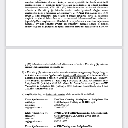
szerződés  teljesítésére  alkalmas,  érvényes  ajánlat  nyújtottak  b
e;  közös  ajánlattevők 
alkalmasságának  és  ajánlatuk  érvényességének  megállapítása  az  ajánlat  keretében 
benyújtott nyilatkozatok, a Kbt. 69. § (11) bekezdése szerinti adatbázisok ellenőrzése, 
valamint  a  Kbt.  69.  §  (4)  bekezdés  szerinti  tételes  igazolások  ala
pján  történt; 
megállapítja, hogy a Replanning Zrt. (székhelye: 2119 Pécel, Blaha Lujza utca 19. C. 
épület  2.  ajtó)  ajánlattevő  által  benyújtott  ajánlat 
érvényes
,  mivel  az  mindenben 
megfelel  az  ajánlati  felhívásban  és  a  közbeszerzési  dokumentumokban,  valami
nt  a 
jogszabályokban  meghatározott  feltételeknek,  az  ajánlattevő  a  szerződés  teljesítésére 
alkalmas,  érvényes  ajánlatot  nyújtott  be;  ajánlattevő  alkalmasságának  és  ajánlata 
érvényességének megállapítása az ajánlat keretében benyújtott nyilatkozatok, a Kbt.
69. 
§ (11) bekezdése szerinti adatbázisok ellenőrzése, valamint a Kbt. 69. § (4) bekezdés 
szerinti tételes igazolások alapján történt; 
b)
a Kbt. 69. § (3) bekezdése szerinti értékelés eredményeképpen megállapítja, hogy az 
értékelési szempontokra figyelemme
l a 
legkedvezőbb ajánlatot
a közbeszerzési eljárás 
I. részajánlati körében a FoodHost Catering Vendéglátó és Szolgáltató Kft. (székhelye: 
1146 Budapest, Thököly út 91. HE1. ajtó), a 10 MINUTES BISTRO Kereskedelmi és 
Szolgáltató Kft. (székhelye: 6230 Soltva
dkert, Dr. Gratzer István utca 2.) és az eatKID 
Vendéglátó és Szolgáltató Kft. (székhelye: 1024 Budapest, Keleti Károly utca 4. fszt. 
2.) Közös Ajánlattevők adták; 
c)
megállapítja, hogy az 
érvényes és nyertes
közös ajánlattevők az alábbiak: 
Közös Ajánlatt
evő neve: 
FoodHost  Catering  Vendéglátó  és  Szolgáltató  Kft. 
székhelye: 
1146 Budapest, Thököly út 91. HE1. ajtó
adószáma: 
23854996
-
2
-
42 
cégjegyzékszáma: 
13
-
09
-
155042 
Közös Ajánlattevő neve: 
10 MINUTES BISTRO Kereskedelmi és Szolgáltató Kft.
székhelye: 
6230 Soltvadkert, Dr. Gratzer István utca 23.
adószáma: 
13089331
-
2
-
03 
cégjegyzékszáma: 
03 09 114008 
Közös Ajánlattevő neve: 
eatKID Vendéglátó és Szolgáltató Kft.