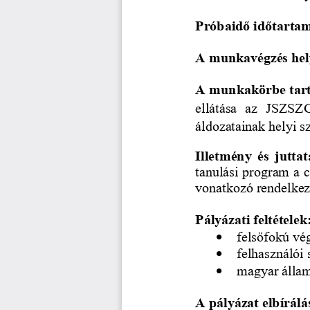
Próbaidő időtarta
A munkavégzés hel
A munkakörbe tarto
ellátása  az 
JSZSZ
áldozatainak helyi 
Illetmény és juttat
tanulási program a c
vonatkozó rendel
kez
Pályázati feltételek
•
felsőfokú vé
•
felhasználói
•
magyar állam
A pályázat elbírálás