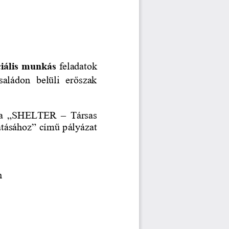
ciális munkás
feladatok 
saládon  belüli  erőszak 
a 
„SHELTER 
–
Társas 
atásához” című pályázat 
n