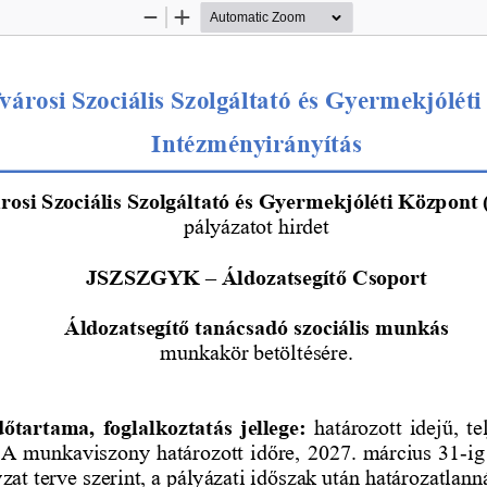
Zoom
Zoom
Out
In
városi Szociális Szolgál
tató
és
Gyermekjóléti
Intézményirányítás
rosi Szociális Szolgáltató és Gyermekjóléti Központ 
pályázatot hirdet
JSZSZGY
K 
–
Áldozatsegítő
Csoport
Áldozatsegí
t
ő
tanácsadó 
szociális munkás
munkakör betöltésére.
dőtartama, foglalkoztatás jellege: 
határoz
ott idejű
, t
 A munkaviszony
határozott időre, 
2027. március 31
-
ig
at terve szerint
, a pályázat
i 
időszak után 
határoz
atlann