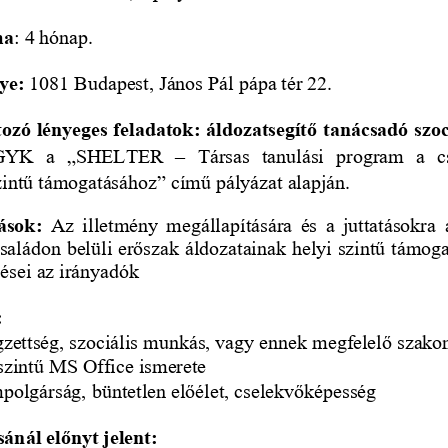
ma
: 4 hónap.
ye:
108
1
Budapest, 
János Pál pápa tér 22.
zó lényeges feladatok: 
á
ldozatsegítő tanácsadó
szo
GYK 
a 
„SHELTER 
–
Társas  tanulási  program  a  c
szintű támogatásához” című pályázat
alapján.
ások: 
Az illetmény megállapítására és a juttatásokra 
saládon belüli erőszak áldozatainak helyi szintű támog
ései
az irányadók
:
gzettség
, szociális 
munkás
, vagy ennek me
gfelelő szako
 szintű MS Office ismerete
polgárság, büntetlen előélet, cselekvőképesség
ánál előnyt jelent: