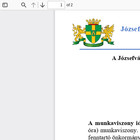
of 2
Toggle
Find
Previous
Next
Sidebar
József
A Józsefvá
A 
munka
viszony i
óra) 
munka
viszony
.
fe
nntartó önkormányz