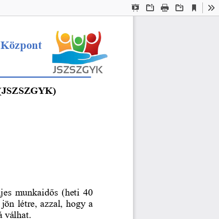
Current
Presentation
Open
Print
Download
To
View
Mode
 Központ
(
JSZSZGY
K)
eljes munkaidős (heti 40 
 jön létre
, azzal, hogy a 
á vál
hat
.