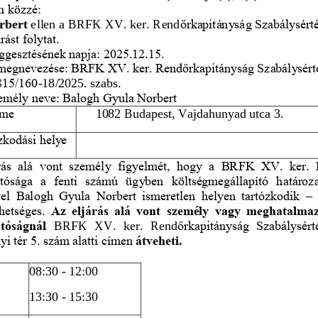
m közzé:
rbert
ellen a BRFK XV. ker. Rend
ő
rkapitányság Szabálysérté
ást folytat.
gges
ztésének napja: 2025.12.15.
g megnevezése: BRFK XV. ker. Rend
ő
rkapitányság Szabálysért
815/160
-
18/2025. szabs.
zemély neve: Balogh Gyula Norbert
íme
1082 Budapest, Vajdahunyad 
utca 3. 
ózkodási helye
rás  alá  vont  személy  figyelmét,  hogy  a  BRFK  XV.  ker. 
tósága  a  fenti  számú  ügyben  költségmegállapító  határoza
el  Balogh  Gyula  Norbert  ismeretlen  helyen  tartózkodik 
–
etséges. 
Az  eljárás alá vont személy vagy  meghatalmaz
atóságnál 
BRFK  XV.  ker.  Rend
ő
rkapitányság  Szabálysért
i tér 5. szám alatti címen 
átveheti.
08:30 
-
12:00
13:30 
-
15:30