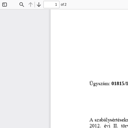
of 2
Toggle
Find
Previous
Next
Sidebar
Ügyszám: 
01815/
A szabálysértésekr
2012.  é
vi  II.  tö