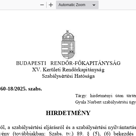
Zoom
Zoom
Out
In
BUDAPESTI    REND
Ő
R
-
F
Ő
KAPITÁNYSÁG
XV. Kerületi Rend
ő
rkapitányság
Szabálysértés
i Hatósága
160
-
18/2025. szabs.
Tárgy:  hirdetményi  úton  törté
Gyula Norbert szabálysértési üg
HIRDETMÉNY
ő
l, a szabálysértési eljárásról és a szabálysértési nyilvántartá
rvény  (továbbiakban:  Szabs.  tv.)  89.  §  (5),  (6)  bekezdés 