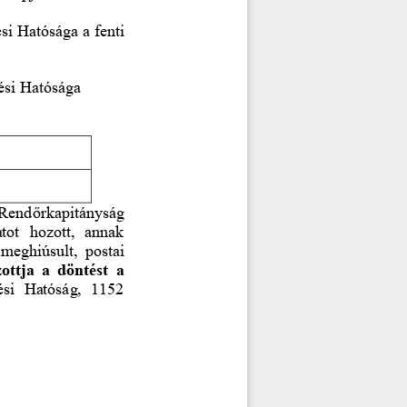
si Hatósága a fenti 
ési Hatósága
 Rend
ő
rkapitányság 
tot  hozott,  annak 
meghiúsult,  postai 
ottja a döntést a 
ési  Hatóság,  1152 