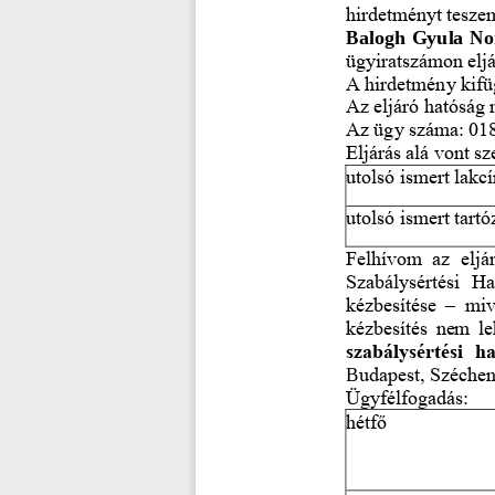
hirdetményt tesze
Balogh Gyula No
ügyiratszámon eljár
A hirdetmény kifü
Az eljáró hatósá
Az ügy száma: 01
Eljárás alá vont s
utolsó ismert lakc
utolsó ismert tart
Felhívom  az  eljá
Szabálysértési  Ha
kézbesítése 
–
miv
kézbesítés nem leh
szabálysértési  h
B
udapest, Szécheny
Ügyfélfogadás:
hétf
ő