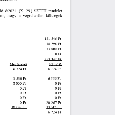
ló
 8/2021.
 (X.
 29.)
 SZTFH
 rendelet
tom
,  hogy
 a  végrehajtási
 költségek
181 546 Ft 
38 796 Ft 
33 000 Ft 
0 Ft 
253 342 Ft 
Megfizetett
Hátralék
6 724 Ft 
6 724 Ft 
3 530 Ft 
6 556 Ft 
8 000 Ft 
0 Ft 
0 Ft 
0 Ft 
0 Ft 
0 Ft 
0 Ft 
0 Ft 
0 Ft 
20 267 Ft 
18 254 Ft 
33 547 Ft 
6 724 Ft 