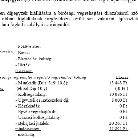
len
 díjjegyzék
 kiállítására
 a  bírósági
 végrehajtási
 díjszabásról
 szó
 abban
 foglaltaknak
 megfelel
ő
en
 került
 sor,
 valam
int
 tájékozta
§-ban
 foglalt
 szabályai
 az
 irányadók.
- F
ő
követelés:
vetelés,
- Kamat:
- Elrendelési költség:
- Illeték:
Összesen:
rósági végrehajtót m
egillet
ő
 végrehajtási költség
El
ő
írás
- M
unkadíj (Díjr. 8; 9; 10.§):
13 448 Ft 
a:
 (ebb
ő
l Díjr.10.§)
( 0 Ft )
- Költségátalány:
10 086 Ft 
- Ügyviteli és iratkezelési díj:
8 000 Ft 
- Készkiadás:
0 Ft 
- Egyéb végrehajtói díj:
0 Ft 
- Utazási költségátalány:
0 Ft 
- Behajtási jutalék:
20 267 Ft 
mindösszesen:
51 801 Ft 
- munkadíj: