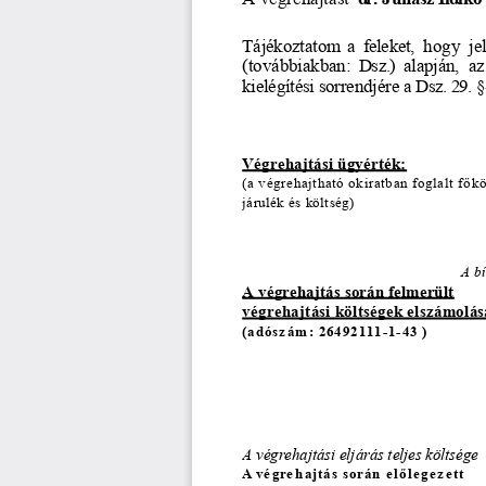
Tájékoztatom
 a  feleket,
 hogy
 je
(továbbiakban:
 Dsz.)
 alapján,
 az
kielégítési
 sorrendjére
 a Dsz.
 29.
 
Végrehajtási ügyérték:
(a végrehajtható okiratban foglalt f
ő
kö
járulék és költség)
A bí
A végrehajtás során felmerült
végrehajtási költségek elszámolás
(adósz
ám
: 26492111-1-43 )
A végrehajtási eljárás teljes költsége
A vé
gre
hajtás során
 e l
ő
lege
zett