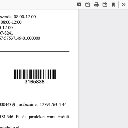
Current
Presentation
Open
Print
Download
To
View
Mode
szerda: 08:00-12:00
: 08:00-12:00
0-12:00 
207-8241
67-57537149-01000000
3165838
0004439)
 ,  adószám
a: 12391763-4-44
 ,
 181 546
 Ft
 és
 járulékai
 iránt
 indult
 rendelte
 el.