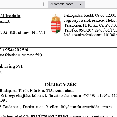
Zoom
Zoom
Out
In
tói Irodája
Félfogadás: Kedd: 08:00-12:00, 
Jogi képvisel
ő
k részére: Hétf
ő
u.113.
Telefonon: H, K, Sz, Cs, P 08:0
Tel./fax
: 06/1/207-8240 / 06/1/
48702  Rövid név: NHVH
letéti bankszám
laszám
: 101041
V.1954/2025/6
 feltétlenül tüntesse fel!)
ktoring Zrt.
2.
DÍJJEGYZ
ÉK
 Bud
apest,
 Török
 Flóris
 u. 113.
 szám
 alatt.
 Zrt.
 végrehajtást
 kér
ő
nek
 (hivatkozási
 szám
a: 672239_515967/
 11
139..
6
 Budapest,
 Dankó
 utca
 9  ellen
 folyószám
la-szerz
ő
dés
 cím
en
  
 közjegyz
ő
a(z)
14035/Ü
/70903/2025/2
  szám
ú  végrehajtási
 lappal