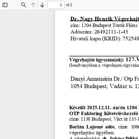
of 2
Toggle
Find
Previous
Next
Sidebar
Dr. Nagy He
nrik Vé
gre
haj
cím: 
1204 Budapest Török Flóris 
Adószám: 26492111-1-43
Hivatali kapu (KRID): 7525
127.
Végrehajtói ügyszám(ok): 
(beadványában a végrehajtói ügyszámot
Danyi Annamária Dr./ Otp Fa
1054 Budapest, Vadász u. 1
Készült
 2025.12.11.-án/én
 1204
OTP
 Faktoring
 Követeléskezel
ő
cím
e: 1138
 Budapest,
 Váci
 út
 135-
Borlán
 Lajosné
 ad
ós
,  cím
e:  108
végrehajtási
 ügyében.
A végrehajtást
dr. Juhász
 Ild
ikó