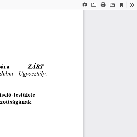
Current
Presentation
Open
Print
Download
To
View
Mode
sára
ZÁRT
delmi  Ügyosztály, 
iselő
-
testülete
iz
ottságának