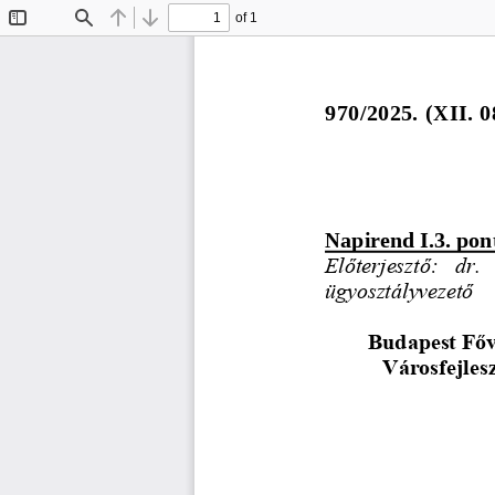
of 1
Toggle
Find
Previous
Next
Sidebar
970/2025. 
(
X
II
. 0
Napirend I.3. pon
Előterjesztő: 
dr. 
ügyosztályvezető
Budapest Főv
Városfejles