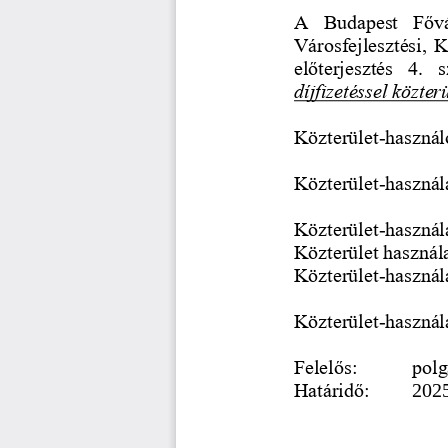
A  Budapest  Fővá
Városfejlesztési, 
előterjesztés  4. 
díjfizetéssel közter
Közterület
-
használ
Közterület
-
használ
Közterület
-
használa
Közterület használa
Közterület
-
használ
Közterület
-
használa
Felelős: 
polg
Határidő: 
2025