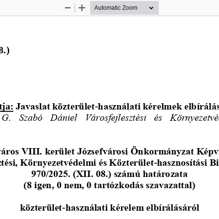
Zoom
Zoom
Out
In
8.
)
tja:
Javaslat közterület
-
használati kérelmek elbírálá
 G.  Szabó  Dániel  Városfejlesztési  és  Környezetvé
áros VIII. kerület Józsefvárosi Önkormányzat Képv
ztési, Környezetvédelmi és Közterület
-
hasznosítási B
970/2025. (XII. 08.) számú határozata
(8 igen, 0 nem, 0 tartózkodás szavazattal)
közterület
-
használati kérelem elbírálásáról