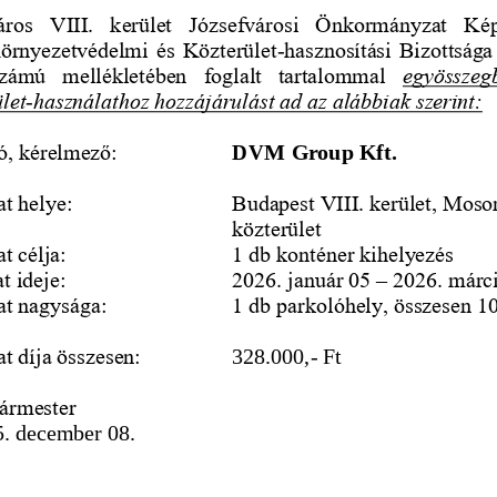
ros  VIII.  kerület  Józsefvárosi  Önkormányzat  Kép
Környezetvédelmi és Közterület
-
hasznosítási Bizottság
 számú  mellékletében  foglalt  tartalommal 
egyösszegb
ület
-
használathoz hozzájárulást ad az alábbiak szerint:
ó, kérelmező:
DVM Group Kft.
at helye:
Budapest VIII. kerület, Moso
közterület
t célja:
1 db konténer kihelyezés
t ideje:
2026. január 05 
–
2026. márci
at nagysága:
1 db parkolóhely, összesen 1
t díja 
összesen:
328.000,
-
Ft
ármester
. december 08.