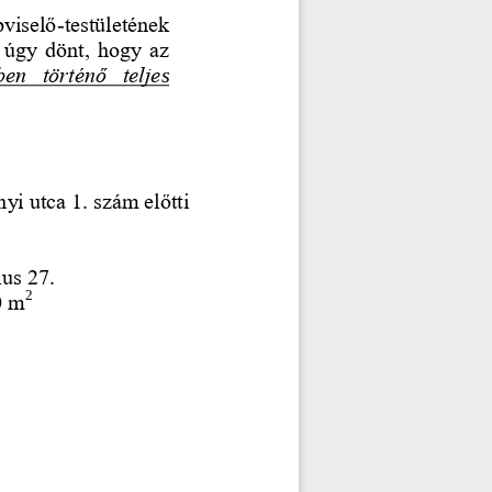
viselő
-
testületének 
a úgy dönt, hogy az 
en  történő  telje
s 
nyi
utca 1. szám előtti 
us 27.
2
0 m