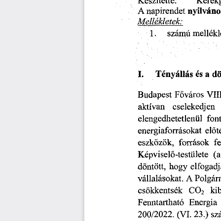
Készítette:
Kerékg
napirendet
A
nyilváno
Mellékletek:
mellékl
számú
1.
I.
dö
Tényállás
és
a
Budapest
Főváros
VIII
aktívan
cselekedjen
elengedhetetlenül
fon
energiaforrásokat
előt
eszközök,
források
f
Képviselő-testülete
(a
hogy
elfogadj
döntött,
vállalásokat.
Polgár
A
CO
2
ki
csökkentsék
Fenntartható
Energia
sz
23.)
(VI.
200/2022.