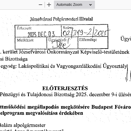
Zoom
Zoom
Out
In
Józsefvárosi
Polgármesteri
Hivatal
Ügyi
Előzmény:
Melléklet:
Józsefvárosi
Önkormányzat
kerület
,
Képviselő-testületének
Bizottsága
si
és
Ügyosztály)
egység:
Lakáspolitikai
Vagyongazdálkodási
ELŐTERJESZTÉS
Bizottság
Tulajdonosi
Pénzügyi
9-i
ülésé
és
2025.
december
megkötésére
ttműködési
megállapodás
Budapest
Főváro
elprogram
megvalósítása
érdekében
alázs
alpolgármester