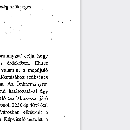
bség
szükséges.
rmányzat)
hogy
célja,
Ehhez
ás
érdekében.
megújuló
valamint
a
lósításához
szükséges
Az
sa.
Önkormányzat
ámú
határozatával
úgy
aló
csatlakozással
járó
2030-ig
rosok
40%-kal
fvárosban
elkészült
a
Képviselő-testület
a
a