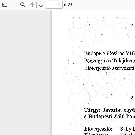
of 26
Toggle
Find
Previous
Next
Sidebar
Budapest
Főváros
Vili
Pénzügyi
és
Tulajdono
szervezeti
Előterjesztő
a
Tárgy:
együ
Javaslat
Budapesti
a
Pan
Zöld
Előterjesztő:
Sátly
B