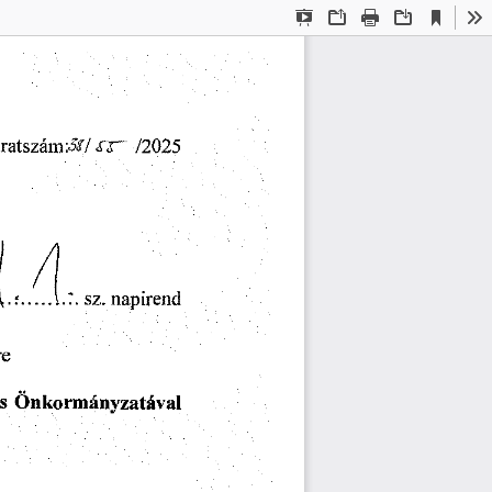
Current
Presentation
Open
Print
Download
To
View
Mode
72025
<EF~
ratszám:^/
sz.
napirend
re
s
Önkormányzatával