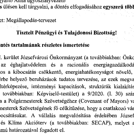
Anna
ügyosztályvezető
yártó
elfogadásához
a
ülésen
töb
tárgyalni,
s
kell
döntés
egyszerű
et:
Megállapodás-tervezet
Tisztelt
Bizottság!
Pénzügyi
Tulajdonosi
és
tartalmának
ntés
részletes
ismertetése
Önkormányzat
továbbiakban:
Józsefvárosi
.
(a
Önko
kerület
a
racionális
energiagazdálkod
az
éghajlatvédelem
és
energiahatékonyságot
kibocsátás
tos
növelő,
a
csökkentő,
megva
helyező
beruházások
tudatos
érbe
tervezése,
az
ezek
kapacitások,
eltérképezése,
kialakítá
struktúrák
intézményi
továbbiakban:
sz
Képviselő-testület)
(I.
30)
9/2020.
a
Polgármesterek
(Covenant
of
v
Mayors)
a
a
Szövetségéhez
csatlakozó
vá
hogy
Szövetségének
fő
mesterek
célkitűzése,
a
Józse
A
megvalósítása
bocsátásukat.
vállalás
érdekében
(a
SECAP),
Akcióterv
továbbiakban:
és
melyet
Klíma
ámú
fogadott
el.
határozatával