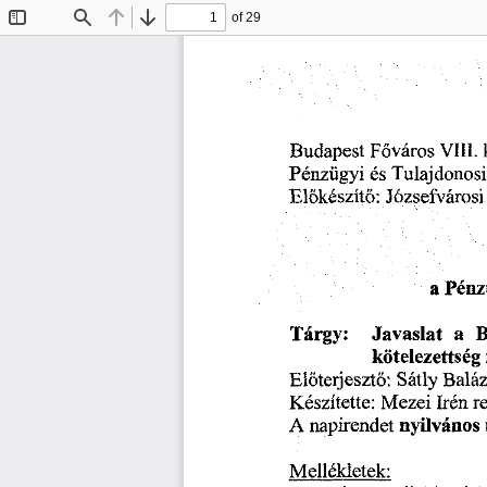
of 29
Toggle
Find
Previous
Next
Sidebar
Budapest
Vili,
Főváros
Pénzügyi
Tulajdonosi
és
Előkészítő:
Józsefvárosi
a
Pénz
B
a
Javaslat
Tárgy:
kötelezettség
Baláz
Előterjesztő:
Sátly
Készítette:
r
Mezei
Irén
nyilvános
napirendet
A
Mellékletek: