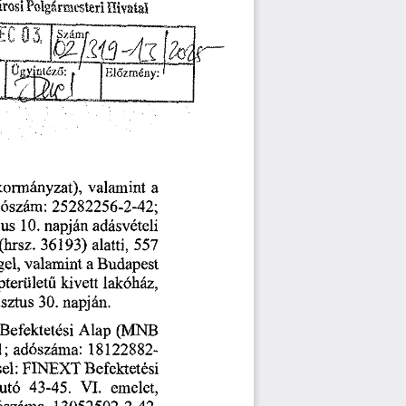
árosi
Polgármesteri
Hivatal
Előzmény:
ormányzat),
valamint
a
dószám:
25282256-2-42;
napján
10.
us
adásvételi
(hrsz.
36193)
alatti,
557
valamint
gel,
a
Budapest
pterületű
kivett
lakóház,
30.
sztus
napján.
(MNB
Befektetési
Alap
18122882-
adószáma:
1;
Befektetési
el:
FINEXT
VI.
43-45.
utó
emelet,