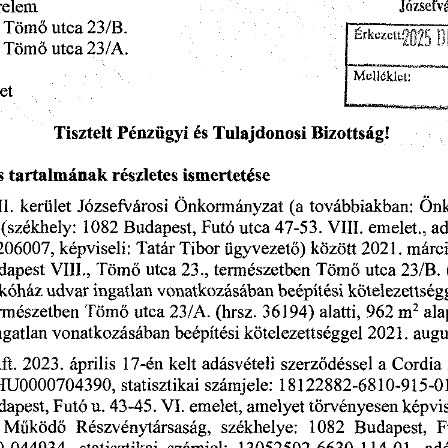
relem
Józsefv
Tömő
utca
23/B.
Tömő
A.
23/
utca
Melléklet!
et
Bizottság!
Pénzügyi
és
Tisztelt
Tulajdonosi
s
ismertetése
tartalmának
részletes
(a
Önk
továbbiakban:
kerület
Önkormányzat
I.
Józsefvárosi
a
(székhely:
Budapest,
47-53.
Futó
1082
VIII.
utca
emelet.,
Tatár
képviseli:
ügyvezető)
Tibor
206007,
2021.
márci
között
természetben
23.,
Tömő
Tömő
dapest
utca
utca
23/B.
VIII.,
vonatkozásában
udvar
beépítési
ingatlan
akóház
kötelezettség
36194)
m
(hrsz.
alatti,
ala
962
2
Tömő
rmészetben
utca
23/A.
vonatkozásában
kötelezettséggel
ngatlan
augu
beépítési
2021.
kelt
ft.
április
adásvételi
Cordia
17-én
a
2023.
szerződéssel
statisztikai
HU0000704390,
számjele:
18122882-6810-915-0
emelet,
Futó
amelyet
törvényesen
képvis
u.
VI.
apest,
43-45.
Budapest,
Működő
F
Részvénytársaság,
1082
székhelye: