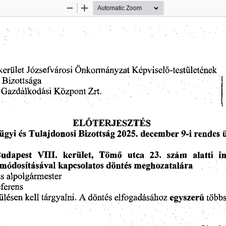
Zoom
Zoom
Out
In
Józsefvárosi
kerület
Önkormányzat
Képviselő-testületének
Bizottsága
Zrt.
Központ
Gazdálkodási
ELŐTERJESZTÉS
december
rendes
9-i
2025.
ügyi
és
Tulajdonosi
Bizottság
udapest
alatti
kerület,
23.
i
VHI.
Tömő
utca
szám
döntés
módosításával
kapcsolatos
meghozatalára
alpolgármester
s
eferens
egyszerű
A
ülésen
több
tárgyalni.
döntés
elfogadásához
kell