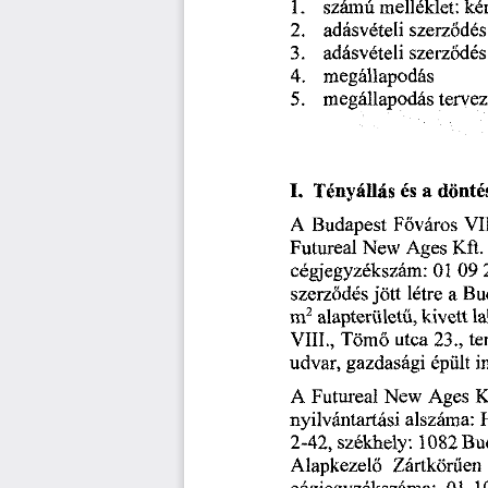
ké
1.
számú
melléklet:
2.
szerződés
adásvételi
3.
szerződés
adásvételi
4.
megállapodás
5.
megállapodás
tervez
I.
Tényállás
dönté
a
és
Budapest
A
Főváros
VII
Futureal
Kft.
New
Ages
09
01
cégjegyzékszám:
jött
létre
a
Bu
szerződés
m
2
kivett
l
alapterületű,
23.,
Tömő
te
utca
VIII.,
udvar,
i
épült
gazdasági
K
A
Futureal
New
Ages
nyilvántartási
alszáma:
székhely:
1082
2-42,
Bud
Zártkörűen
Alapkezelő