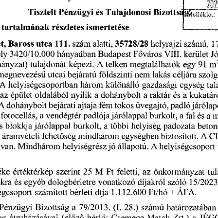
202
Pénzügyi
Tulajdonosi
Bizottss
Tisztelt
és
részletes
tartalmának
ismertetése
szám
35728/28
alatti,
helyrajzi
Baross
utca
számú,
t,
111.
1
Budapest
3420/10.000
ly
hányadban
VIII.
kerület
J
Főváros
tulajdonát
m
ányzat)
egy
91
telken
képezi.
A
megtalálhatók
bejáratú
lakás
szolg
utcai
céljára
megnevezésű
földszinti
nem
helyiségcsoportban
gazdasági
egység
A
különálló
három
tal
kukatár
épület
dohánybolt
nyílik
raktár
az
oldalából
a
a
a
és
üvegajtó,
tokos
járólap
padló
dohánybolt
A
ajtaja
bejárati
fém
fotocellás,
burkolt,
fal
padlója
vendégtér
m
a
a
a
járólappal
és
burkolt,
s
padozata
blokkja
helyiség
járólappal
a
többi
beton
biztosított.
mindhárom
egységben
A
C
áramvételi
s
lehetőség
helyiségrész
állapotú.
jó
A
van.
helyiségcsoport
Mindhárom
éke
M
Ft
feletti,
önkormányzat
szerint
az
25
értéktérkép
tu
díjakról
15/2023
okra
dologbérletre
vonatkozó
szóló
egyéb
és
bérleti
Ft/hó
számított
ÁFA.
égcsoport
1.112.600
díja
+
79/2013.
(1.
határozatában
számú
Pénzügyi
a
Bizottság
28.)
og
JÉG
(előző
Zrt.)
Csemege-Match
a
bérlő:
átruházásával