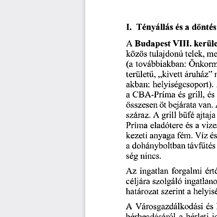
döntés
Tényállás
I.
és
a
Budapest
VIII.
A
kerüle
telek,
tulajdonú
me
közös
Önkorm
(a
továbbiakban:
területű,
„kivett
áruház
”
akban:
helyiségcsoport).
grill,
CBA-Príma
a
és
és
összesen
bejárata
van.
öt
büfé
grill
száraz.
A
ajtaja
eladótere
vize
a
Príma
és
fém.
Víz
kezeti
anyaga
é
dohányboltban
a
távfűtés
ség
nincs.
ért
forgalmi
Az
ingatlan
szolgáló
ingatlan
céljára
határozat
helyis
szerint
a
A
Városgazdálkodási
és
bérbeadásáról
j
a
bérleti