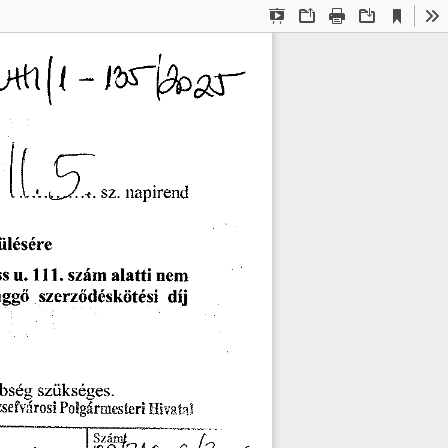
Current
Presentation
Open
Print
Download
To
View
Mode
napirend
sz.
ülésére
alatti
ss
nem
u.
111.
szám
szerződéskötési
díj
üggő
bbség
szükséges.
sefvárosi
Polgármesteri
Hivatal