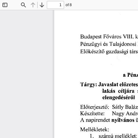
of 8
Toggle
Find
Previous
Next
Sidebar
k
Főváros
Vili,
Budapest
Pénzügyi
Tulajdonosi
és
Előkészítő
gazdasági
tár
Pén
a
előzete
Tárgy:
Javaslat
céljára
lakás
elengedéséről
Baláz
Előterjesztő:
Sátly
Nagy
Andr
Készítette:
A
nyilvános
napirendet
,
,
Mellékletek:
1.
számú
melléklet: