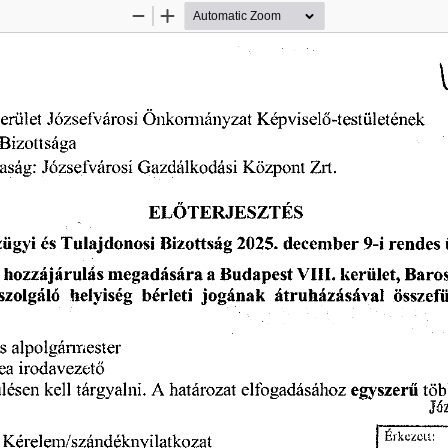
Zoom
Zoom
Out
In
Józsefvárosi
erület
Képviselő-testületének
Önkormányzat
Bizottsága
Józsefvárosi
Zrt.
Gazdálkodási
saság:
Központ
ELŐTERJESZTÉS
december
zügyi
rendes
2025.
Tulajdonosi
Bizottság
9-i
és
s
kerület,
VIII.
Baro
megadására
Budapest
hozzájárulás
a
szolgáló
bérleti
jogának
helyiség
átruházásával
összef
s
alpolgármester
ea
irodavezető
ülésen
tö
határozat
egyszerű
kell
tárgyalni.
A
elfogadásához
Józ
________
Kérelem/szándéknyilatkozat
Érkezeit: