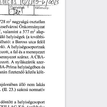
DEC
5
03.
Előzrnói
m
nagyságú
2
osztatlan
728
Önkormányzat
ózsefvárosi
m
377
2
,
a
2
valamint
alap
áló
további
helyiségek
(a
álható:
a
utca
Baross
felől
oló.
A
helyiségcsoportnak
a
ozott,
a
fal
mennyezet
és
A
CBA-
ennyezet
száraz.
nyílászárók
szer
ozott.
A
helyiségében
és
BA-Príma
költ
közös
után
fizetendő
lakás
lajdonában
álló
nem
.
23.)
(II.
normatív
számú
döntött
a
helyiségcsoport
CSILLAG
Kft.
(székhely: