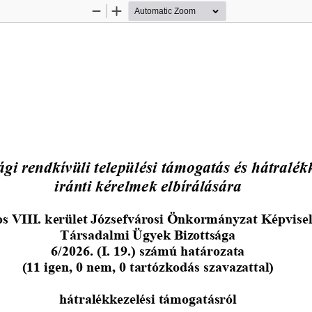
Zoom
Zoom
Out
In
gi rendkívüli települési támogatás és hátralék
iránti kérelmek elbírálására
s VIII. kerület Józsefvárosi Önkormányzat Képvise
Társadalmi Ügyek Bizottsága
6
/2026. (I. 19.) számú határozata
(
11
igen, 0 nem, 0 tartózkodás
szavazattal)
hátralékkezelési támogatásról