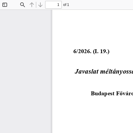
of 1
Toggle
Find
Previous
Next
Sidebar
6
/2026. (I. 19.)
Javaslat méltányossá
Budapest Főváro