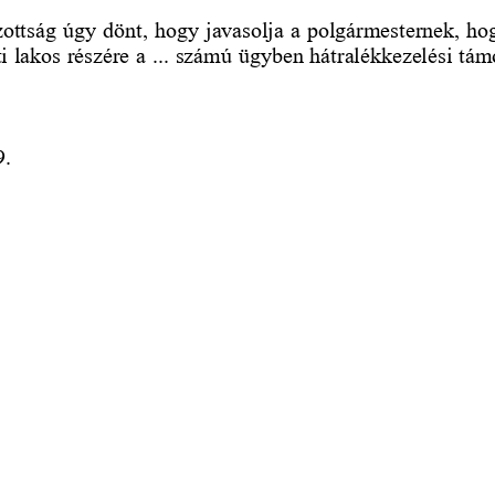
ttság úgy dönt, hogy javasolja a polgármesternek, ho
i lakos 
részére a 
..
. számú ügyben hátralékkezelési támo
9.