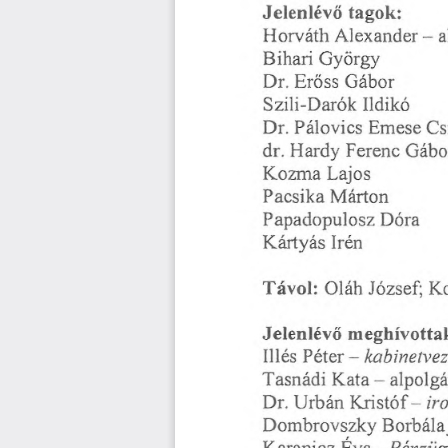
Jelenlévő
tagok:
Horváth
-
a
Alexander
Bihari
György
Eröss
Gábor
Dr.
Ildikó
Szili-Darók
Dr.
Pálovics
Cs
Emese
Gábo
dr.
Hardy
Ferenc
Lajos
Kozma
Pacsika
Márton
Papadopulosz
Dóra
Irén
Kártyás
Távol:
József;
Oláh
K
Jelenlévő
meghívotta
Illés
kabinetve
-
Péter
Kata
-
alpolgá
Tasnádi
ir
Urbán
Dr.
Kristóf-
Dombrovszky
Borbála