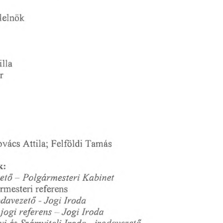
lelnök
illa
r
Felföldi
Tamás
ovács
Attila;
k:
zető
Polgármesteri
-
Kabinet
rmesteri
referens
Jogi
odavezető
-
Iroda
jogi
-
Iroda
Jogi
referens