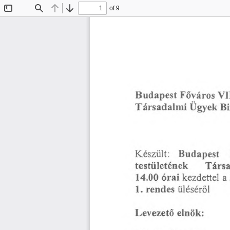
of 9
Toggle
Find
Previous
Next
Sidebar
Főváros
VI
Budapest
Társadalmi
Ügyek
Bi
Budapest
Készült:
testületének
Társ
órai
14.00
a
kezdettel
1.
rendes
üléséről
Levezető
elnök: