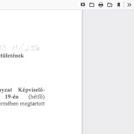
Current
Presentation
Open
Print
Download
To
View
Mode
7
'
stületének
yzat
Képviselő
19-én
(hétfő)
ermében
megtartott