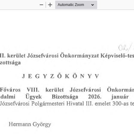
Zoom
Zoom
Out
In
OV
kerület
Józsefvárosi
II.
Önkormányzat
Képviselő-te
zottsága
JEGYZŐKÖNYV
kerület
Önkormán
Főváros
Vili,
Józsefvárosi
Bizottsága
2026.
Ügyek
január
adalmi
300-as
Józsefvárosi
Hivatal
III.
t
emelet
Polgármesteri
Hermann
György