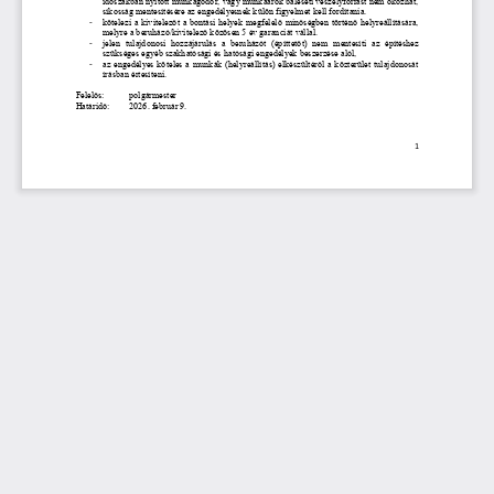
időszakban nyitott munkagödör, vagy munkaárok baleseti veszélyforrást nem okozhat, 
síkosság
mentesítésére
az engedélyesnek külön figyelmet kell fordítania. 
kötelezi a kivitelezőt a bontási helyek megfelelő minőségben történő helyreállítására, 
-
melyre a beruházó/kivitelező közösen 5 év garanciát vállal.
-
jelen  tulajdonosi  hozzájárulás  a  beruházót  (építtetőt)  ne
m  mentesíti  az  építéshez 
szükséges egyéb szakhatósági és hatósági engedélyek beszerzése alól,
-
az engedélyes köteles a munkák (helyreállítás) elkészültéről a közterület tulajdonosát 
írásban értesíteni.
Felelős: 
polgármester
Határidő:
2026. február 9.
1