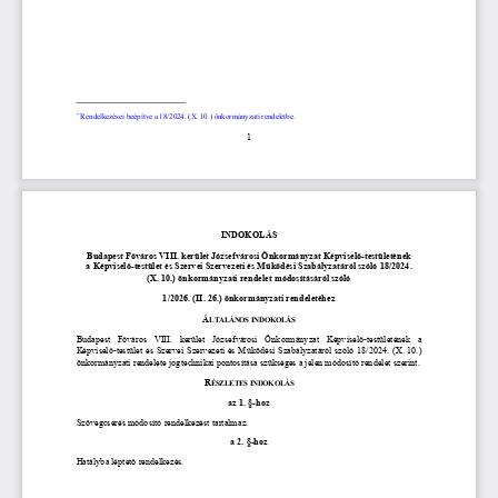

Rendelkezései beépítve a 18/2024. (X. 10
.) önkormányzati rendeletbe
.
1
INDOKOLÁS
Budapest Főváros VIII. kerület Józsefvárosi Önkormányzat Képviselő
-
testületének
a Képviselő
-
testület és Szervei Szervezeti és Működési Szabályzatáról
szóló 
18
/2024. 
(
X. 10.
) önkormányzati rendelet
módosításáról szóló 
1
/2026. (
II. 26.
) 
önkormányzati rendeletéhez
Á
LTALÁNOS INDOKOLÁS
Budapest  Főváros  VIII.  kerület 
Józsefvárosi  Önkormányzat  Képviselő
-
testület
ének  a 
Képviselő
-
testület és Szervei Szervezeti és Működési Szabályzatáról szóló 18/2024. (X. 10.) 
önkormányzati rendelet
e jogtechnikai pontosítása szükséges a jelen módosító rendelet szerint.
R
ÉSZLETES INDOKOLÁS
az 1. 
§
-
hoz
Szövegcserés módosító rendelkezést tartalmaz.
a 2. 
§
-
hoz
Hatályba léptető rendelkezés.