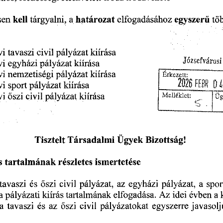
tárgyalni,
határozat
egyszerű
kell
elfogadásához
a
tö
sen
évi
civil
kiírása
tavaszi
pályázat
Józsefvárosi
kiírása
évi
egyházi
pályázat
kiírása
nemzetiségi
pályázat
évi
Érkezett:
04
_____
FEBR
2026
sport
pályázat
évi
kiírása
Melléklet;
évi
civil
pályázat
kiírása
őszi
Üg
Tisztelt
Társadalmi
Bizottság!
Ügyek
ismertetése
tartalmának
részletes
s
és
egyházi
pályázat,
spor
civil
őszi
az
a
tavaszi
pályázat,
kiírás
idei
pályázati
elfogadása.
tartalmának
a
Az
évben
a
tavaszi
javasol
pályázatokat
az
őszi
civil
a
egyszerre
és