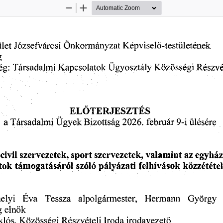
Zoom
Zoom
Out
In
ület
Képviselő-testületének
Józsefvárosi
Önkormányzat
g
Ügyosztály
ég:
Részvé
Társadalmi
Kapcsolatok
Közösségi
ELŐTERJESZTÉS
2026.
február
ülésére
a
9-i
Társadalmi
Ügyek
Bizottság
szervezetek,
sport
egyház
civil
valamint
az
szervezetek,
felhívások
tok
szóló
támogatásáról
pályázati
közzététel
Éva
Tessza
Hermann
elyi
alpolgármester,
György
g
elnök
lós,
Részvételi
Iroda
irodavezető
Közösségi