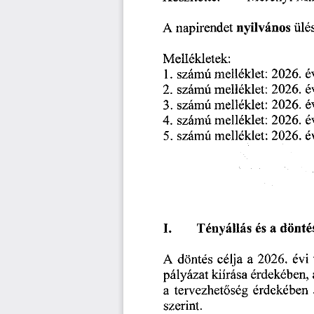
A
napirendet
nyilvános
ülé
Mellékletek:
2026.
1.
melléklet:
számú
2.
számú
2026.
melléklet:
3.
2026.
melléklet:
számú
számú
4.
2026.
melléklet:
2026.
5.
melléklet:
számú
I.
a
dönté
Tényállás
és
évi
döntés
2026.
a
A
célja
kiírása
érdekében,
pályázat
a
tervezhetőség
érdekében
szerint.