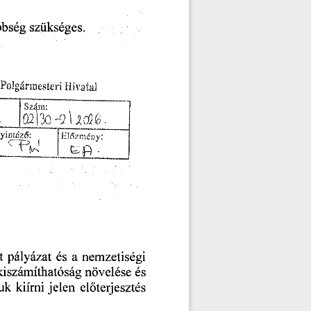
bbség
szükséges.
Polgármesteri
Hivatal
Szám:
.
02
yintéző:
Előzmény:
(vx
T
Cip
-
a
nemzetiségi
t
pályázat
és
növelése
kiszámíthatóság
és
juk
kiírni
jelen
előterjesztés