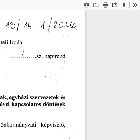
Current
Presentation
Open
Print
Download
To
View
Mode
teli
Iroda
napirend
Á.;...sz.
ak,
szervezetek
egyházi
és
kapcsolatos
döntések
ével
képviselő,
önkormányzati