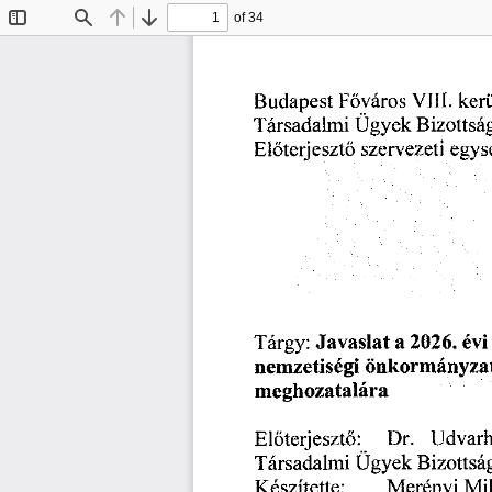
of 34
Toggle
Find
Previous
Next
Sidebar
ker
Budapest
Főváros
VIII.
Ügyek
Társadalmi
Bizottsá
egys
Előterjesztő
szervezeti
2026.
a
Javaslat
évi
Tárgy:
önkormányza
nemzetiségi
meghozatalára
Udvarh
Dr.
Előterjesztő:
Bizottsá
Társadalmi
Ügyek
Mik
Készítette:
Merényi