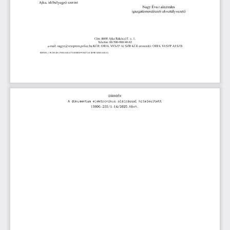
Ajka, id
 szerint  
Telefon: 88/500-980/40-82 
e-
 RZSNEO_3.90.200.420 (19806-8454.6278-SOEIHI-99304272-6C4B90E5426B-8454.63) 