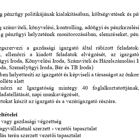
ág
pénzügy politikájának kialakítás
ában
, költségvetések és p
g
s
zámviteli, könyvelési, kontrolling, adóügyi és pénzkezelés
ág
p
énzügyi helyzet
ének
monitorozás
ában
, elemzése
ket
, pén
egszervezi  a 
gazdasági  igazgató  által  rábízott  feladatok
  ellenőrzi  a  kiadott  feladatok  elvégzését,
az  igazgat
ügyi
Iroda, 
Könyvelési
Iroda, 
Számviteli és Házelszámolási
I
oda
, Személyügyi 
I
roda, Bér és TB 
I
roda
)
ben 
helyettesíti az igazgatót és 
képviseli a társaságot az önko
olléte alatt
enőrzi  az  Igazgatóság 
mintegy 
40
foglalkoztatottjának
ladatellátását, napi munkavégzését,
tokat készít 
az igazgató és a vezérigazgató
részére.
ltételei
 vagy gazdasági 
végzettség
agyvállalatnál szerzett 
-
vezetői tapasztalat
dás
terén szerzett vezetői tapasztalat