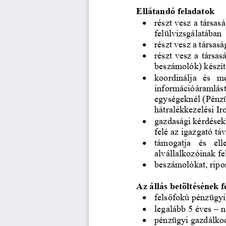
Ellátandó feladatok
•
részt vesz a
társas
felülvizsgálat
ában
•
részt vesz a
társasá
•
részt vesz a
társas
beszámolók) készít
•
koordinálja  és  m
információáramlást,
egységek
nél (
Pénz
hátralékkezelési
Ir
•
gazdasági
kérdések
felé
az igazgató táv
•
támogatja
és  ell
alvállalkozóinak fe
•
beszámolókat, ripor
Az állás betöltésének fe
•
felsőfokú
pénzügyi
•
legalább 5 éves 
–
n
•
pénzügyi gazdálko