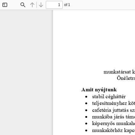
of 1
Toggle
Find
Previous
Next
Sidebar
munkatársat k
Ö
néletr
Amit nyújtunk
•
stabil cégháttér
•
teljesítményhez köt
•
cafetéria juttatás s
•
munkába
járás tám
•
képernyős munkahel
•
munkakörhöz kapcs