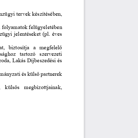
énzügyi tervek készítés
ében
, 
i folyamatok felügyelet
ében
zügyi jelentések
et
(pl. éves 
at
,  biztosítja  a  megfelelő 
ósághoz 
tartozó  szervezeti 
roda, 
Lakás Díjbeszedési és 
rmányzati és külső partnerek 
,  külsős  megbízottjainak, 