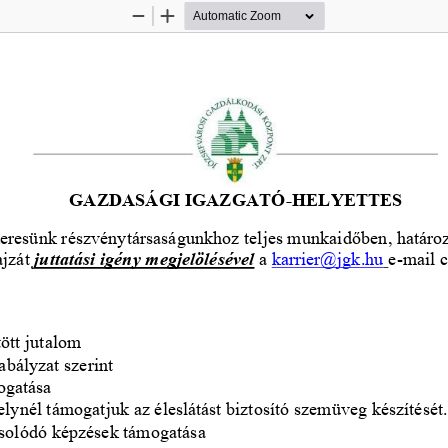
Zoom
Zoom
Out
In
GAZDASÁGI
IGAZGATÓ
-
HELYETTES
eresünk 
részvénytársaságunkhoz 
t
eljes munkaidő
ben
, 
határo
ajzát 
juttatási
igény megjelölésével
a 
karrier@jgk.hu
e
-
mail 
ött jutalom
zabályzat szerint
ogatása
ynél támogatjuk az éleslátást biztosító szemüveg készítését.
olódó képzések támogatása