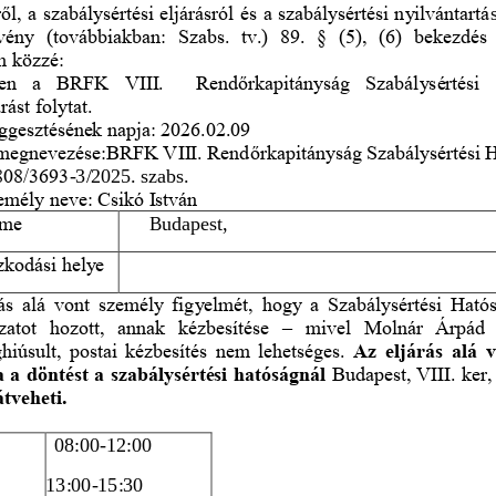
ő
l, a szabálysértési eljárásról és a szabálysértési nyilvántartá
rvény  (továbbiakban:  Szabs.  tv.)  89.  §  (5),  (6)  bekezdés 
m közzé:
len  a  BRFK  VIII.    Rend
ő
rkapitányság  Szabálysértési  
ást folytat.
ggesztésének napja: 2026.02.09
g megnevezése:BRFK VIII. Rend
ő
rkapitányság Szabálysértési 
808/3693
-
3/2025. szabs.
zemély neve: Csikó István
íme
Budapest, 
ózkodási helye
ás alá vont személy figyelmét, hogy a Szabálysértési Ható
zatot  hozott,  annak  kézbesítése 
–
mivel  Molnár  Árpád  
hiúsult, postai kézbesíté
s nem lehetséges. 
Az eljárás alá 
a döntést a szabálysértési hatóságnál 
Budapest, VIII. ker, 
átveheti.
08:00
-
12:00
13:00
-
15:30