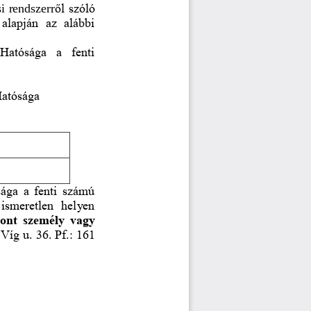
si rendszerr
ő
l szóló 
 alapján  az  alábbi 
Hatósága  a  fenti 
Hatósága
sága a fenti számú 
ismeretlen  helyen 
vont személy vagy 
Víg u. 36. Pf.: 161 