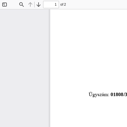
of 2
Toggle
Find
Previous
Next
Sidebar
Ügyszám: 
01808/