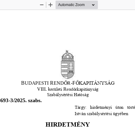
Zoom
Zoom
Out
In
B
R
-
F
UDAPESTI 
END
Ő
R
Ő
KAPITÁNYSÁG
VIII. k
R
erületi
e
nd
ő
rkapitányság
Szabálysértési Hatóság
3693
-
3/2025. szabs.
Tárgy:  hirdetményi  úton  tört
István szabálysértési ügyében
HIRDETMÉNY