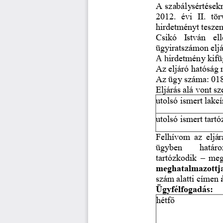
A szabálysértésekr
2012.  évi  II.  tö
hirdetményt tesze
Csikó  István  el
ügyiratszámon eljár
A h
irdetmény kifü
Az eljáró hatósá
Az ügy száma: 01
Eljárás alá vont s
utolsó ismert lakc
utolsó ism
ert tart
Felhívom az eljár
ügyben      határo
tartózkodik 
–
meg
meghatalmazottja 
szám alatti címen 
Ügyfélfogadás:
hétf
ő