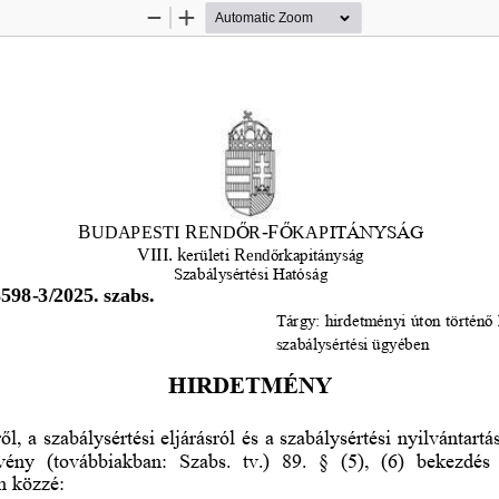
Zoom
Zoom
Out
In
B
R
-
F
UDAPESTI 
END
Ő
R
Ő
KAP
ITÁNYSÁG
VIII. k
R
erületi
end
ő
rkapitányság
Szabálysértési Hatóság
3598
-
3/2025. szabs.
Tárgy: hirdetményi úton történ
ő
szabálysértési ügyében
HIRDETMÉNY
ő
l, a szabálysértési eljárásról és a szabálysérté
si nyilvántartá
rvény  (továbbiakban:  Szabs.  tv.)  89.  §  (5),  (6)  bekezdés 
m közzé: