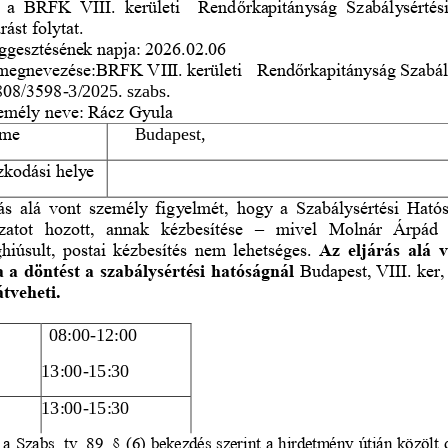
  a  BRFK  VIII.  kerületi    Rend
ő
rkapitányság  Szabálysértési
árást folytat.
ggesztésének napja: 2026.02.06
 megnevezése:BRFK VIII. kerületi  Rend
ő
rkapitányság Szabál
808/3598
-
3/2025. szabs.
zemély neve: Rácz Gyula
íme
Budapest, 
ózkodási helye
ás alá vont személy figyelmét, hogy a Szabálysértési Ható
zatot  hozott,  annak  kézbesítése 
–
mivel  Molnár  Árpád  
hiú
sult, postai kézbesítés nem lehetséges. 
Az eljárás alá 
a döntést a szabálysértési hatóságnál 
Budapest, VIII. ker, 
átveheti.
08:00
-
12:00
13:00
-
15:30
13:00
-
15:30
a Szabs. tv. 89. § (6) bekezdés szerint a hirdetmény útján közölt 