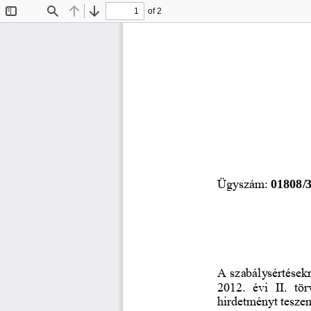
of 2
Toggle
Find
Previous
Next
Sidebar
Ügyszám: 
01808/
A szabálysértésekr
2012.  évi  II.  tö
hirdetményt tesze