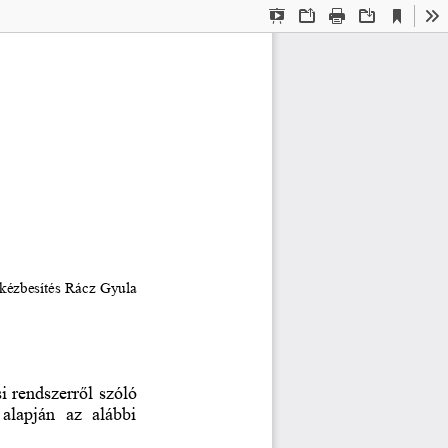
Current
Presentation
Open
Print
Download
To
View
Mode
kézbesítés Rácz Gyula 
si rendszerr
ő
l szóló 
 alapján  az  alábbi 