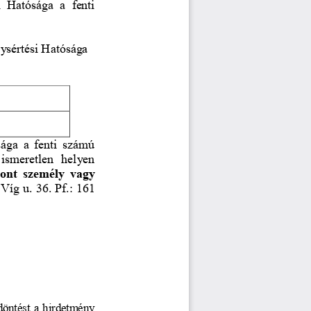
  Hatósága  a  fenti 
ysértési Hatósága
sága a fenti számú 
ismeretlen  helyen 
vont személy vagy 
Víg u. 36. Pf.: 161 
döntést a hirdetmény 