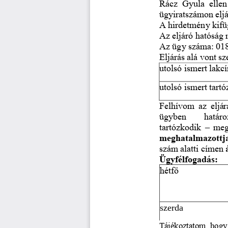
Rácz  Gyula  ellen
ügyiratszámon
elj
A hirdetmény kifü
Az eljáró hatóság
Az ügy száma: 01
Eljárás alá vont s
utolsó ismert 
lakc
utolsó ismert tart
Felhívom az eljár
ügyben      határo
tartózkodik 
–
meg
meghatalmazottja 
szám alatti címen 
Ügyfélfogadás:
hétf
ő
szerda
Tájékoztatom, hogy 