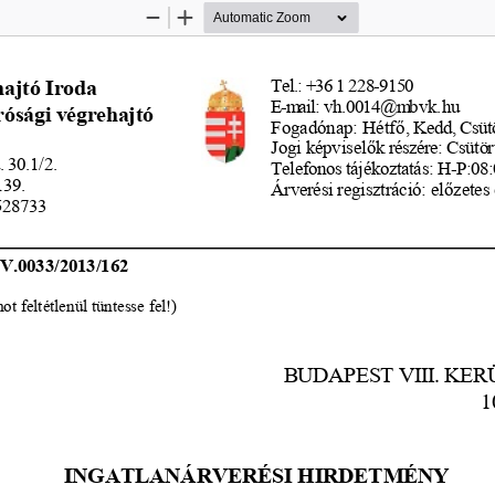
Zoom
Zoom
Out
In
Tel.: +36 1 228-9150
ajtó Iroda
E-m
ail: vh.0014@m
bvk.hu
rósági végrehajtó
Fogadónap: Hétf
ő
, Kedd, Csütör
Jogi képvisel
ő
k részére: Csütö
 30.1/2.
Telefonos tájékoztatás: H-P:08
139.
Árverési regisztráció: el
ő
zetes 
528733
V.0033/2013/162 
 feltétlenül tüntesse fel!)
BUDAPEST VIII. KER
1
INGATLANÁRVERÉSI HIRDETMÉNY