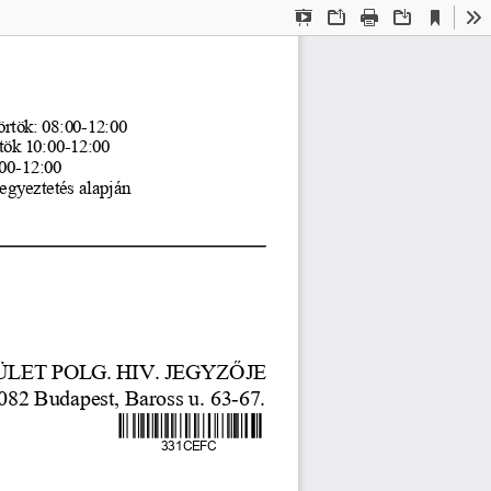
Current
Presentation
Open
Print
Download
To
View
Mode
tök: 08:00-12:00              
rtök 10:00-12:00
:00-12:00
egyeztetés alapján        
ÜLET POLG. HIV. JEGYZ
Ő
JE
082 Budapest, Baross u. 63-67.
331CE
FC