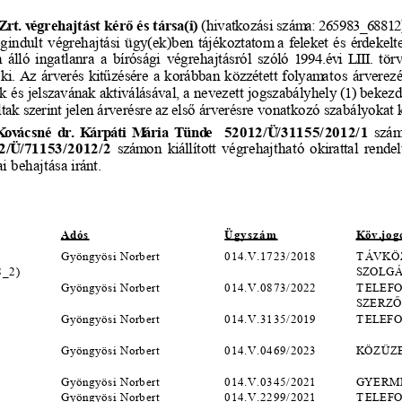
Zrt.
végrehajtást
 kér
ő
 és
 társa(i)
 (hivatkozási
 szám
a: 265983_68812)
gindult
 végrehajtási
 ügy(ek)ben
 tájékoztatom
 a feleket
 és
 érdekelt
n
 álló
 ingatlanra
 a  bírósági
 végrehajtásról
 szóló
 1994.évi
 LIII.
 tör
 ki.
 Az
 árverés
 kit
ű
zésére
 a korábban
 közzétett
 folyam
atos
 árverez
k
 és
 jelszavának
 aktiválásával,
 a nevezett
 jogszabályhely
 (1)
 bekez
ltak
 szerint
 jelen
 árverésre
 az
 els
ő
 árverésre
 vonatkozó
 szabályokat
 
ovácsné
 dr.  Kárp
áti
 M
ária
 Tünd
e    52012/Ü
/31155/2012/1
szá
2/Ü
/71153/2012/2
 szám
on
 kiállított
 végrehajtható
 okirattal
 rendel
ai
 behajtása
 iránt.
Adós
Ügysz
ám
Köv.jog
Gyöngyösi Norbert
014.V.1723/2018
T ÁVKÖ
8_2)
SZOLG
Gyöngyösi Norbert
014.V.0873/2022
T ELEF
SZERZ
Ő
Gyöngyösi Norbert
014.V.3135/2019
T ELEF
Gyöngyösi Norbert
014.V.0469/2023
KÖZÜZE
Gyöngyösi Norbert
014.V.0345/2021
GYERM
Gyöngyösi Norbert
014.V.2299/2021
T ELEF