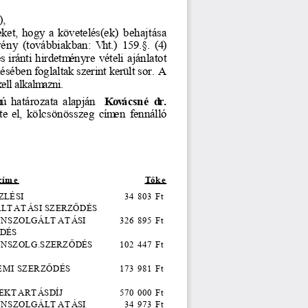
,
eket,
 hogy
 a követelés(ek)
 behajtása
vény
 (továbbiakban:
 Vht.)
 159.§.
 (4)
és
 iránti
 hirdetm
ényre
 vételi
 ajánlatot
désében
 foglaltak
 szerint
 került
 sor.
 A
kell
 alkalm
azni.
m
ú 
határozata
 alapján
Kovácsné
 dr.
te
 el,
kölcsönösszeg
 cím
en
 fennálló
cím
e
T
ő
ke
ZLÉSI
34 803 Ft 
ÁLT
AT
ÁSI SZERZ
Ő
DÉS
ONSZOLGÁLT
AT
ÁSI
326 895 Ft 
DÉS
ONSZOLG.SZERZ
Ő
DÉS
102 447 Ft 
MI SZERZ
Ő
DÉS
173 981 Ft 
EKT
ART
ÁSDÍJ
570 000 Ft 
ONSZOLGÁLT
AT
ÁSI
34 973 Ft 