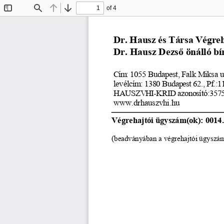
of 4
Toggle
Find
Previous
Next
Sidebar
Dr. Hausz és Társa Végreh
Dr. Hausz Dezs
ő
 önálló bí
Cím
: 1055 Budapest, Falk Miksa u.
levélcím
: 1380 Budapest 62., Pf.:1
HAUSZV
HI-KRID azonosító:357
www.drhauszvhi.hu
Végrehajtói ügyszám(ok): 0014.
(beadványában a végrehajtói ügyszámot