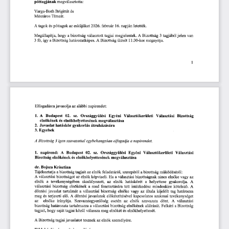
póttagjának
megválasztotta:
és
Varga-Both
Brigittát
Mészáros
Tímeát.
tagok
2026.
16.
letették.
esküjüket
február
napján
és
póttagok
az
A
a
megjelentek.
bizottság
Bizottság
Megállapítja,
hogy
tagjai
A
tagjából
jelen
van 
választott
3
ülését
:30-kor
fő,
Bizottság
határozatképes.
11
megnyitja.
így
a
A
3
Bizottság
1