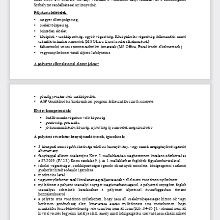
Szabályzat 
rendelkezés
e
i az irányadók
. 
Pályázati feltételek:
▪
magyar állampolgárság,
▪
cselekvőképesség,
▪
büntetlen előélet,
▪
k
özépfok 
-
szakképzettség, 
e
gyéb végzettség, Középiskolai végzettség 
felhasználói szintű 
számítástechnikai ismeretek (MS Office, Excel irodai alkalmazások)
▪
felhasználói szintű számítástechnikai ismeretek (MS Office
, Excel
irodai alkalmazások)
▪
vagy
onnyilatkozat
-
tételi eljárás lefolytatása
A pályázat elbírálásánál előnyt jelent:
▪
pénzügyi
-
számviteli szakképesítés,
▪
ASP 
Gazdálkodási Szakrendszer 
program felhasználói szintű ismerete
.
Elvárt kompetenciák:
•
önálló munkavégzésre való képesség
•
pontosság, p
recizitás, 
•
jó ko
mmunikációs készség, nyitottság új ismeretek megszerzésére
A pályázat részeként benyújtandó iratok, igazolások:
•
3 hónapnál nem régebbi hatósági erkölcsi bizonyítvány, vagy annak megigénylését igazoló 
elismervény
•
fényképpel ellátott önéletrajz a Kttv. 
5. mellékletében meghatározott kötelező adatkörrel és 
a 87/2019. (IV.23.) Korm rendelet 9. § és 1. mellékletben foglaltak figyelembevételével
•
iskolai végzettséget, szakképzettséget igazoló okmányok másolata, közigazgatási szakmai 
gyakorlat hitelt érdemlő i
gazolása
•
motivációs levél 
•
vagyonnyilatkozat
-
tételi kötelezettség teljesítésének vállalására vonatkozó nyilatkozat
•
nyilatkozat a pályáz
ó személyi anyagát megismerhetőségéről
, 
a 
pályázati anyagban foglalt 
személyes   adatainak   kezeléséhez   a   pályázati   eljáráss
al   összefüggésben 
történő 
hozzájárul
ásáról
•
a pály
ázó arra vonatkozó nyilatkozata
, hogy nem áll cselekvőképességet kizáró ok vagy 
korlátozó  gondnokság  alatt,  kinevezése  esetén  nyilatkozat
a
arra  vonatkozóan,  hogy 
munkaköri összeférhetetlenség vele szemben nem áll fenn (Kttv.84
-
85 §), 
valamint 
nem áll 
hivatalvesztés fegyelmi hatálya alatt, amely miatt közigazgatási szervnél nem alkalmazható