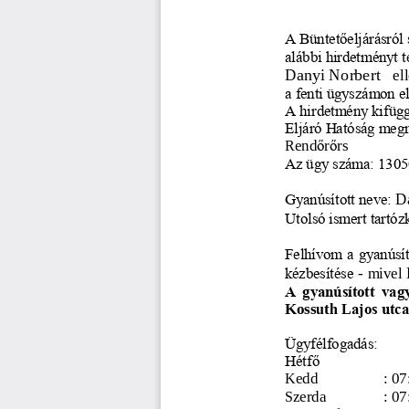
A Büntet
ő
eljárásról
alábbi hirdetményt 
Da
nyi Norbert 
el
a fenti ügyszámon elj
A hirdetmény kifügg
Eljáró Hatóság meg
Rend
ő
r
ő
rs 
Az ügy száma: 1305
D
Gyanúsított neve: 
Utolsó ismert tartóz
Felhívom a gyanúsít
kézbesítése 
-
mivel 
A gyanúsított vag
Kossuth L
ajos utca
Ügyfélfogadás: 
Hétf
ő
Kedd
: 07
Szerda
: 07