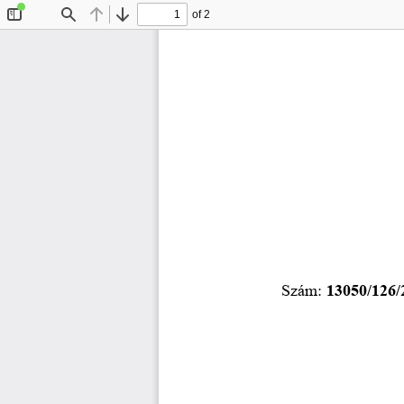
of 2
Toggle
Find
Previous
Next
Sidebar
Szám: 
13050/126/