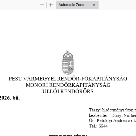
Zoom
Zoom
Out
In
PEST VÁRMEGYEI REND
Ő
Ő
KAPITÁNYSÁG
R
-
F
MONORI REND
Ő
RKAPITÁNYSÁG
ÜLL
Ő
I REND
Ő
R
Ő
RS
2026. bü.
Tá
rgy: hirdetményi úton t
kézbesítés 
-
Danyi Norber
Üi.: Petrányi Andrea c.r.t
Tel.: 6644