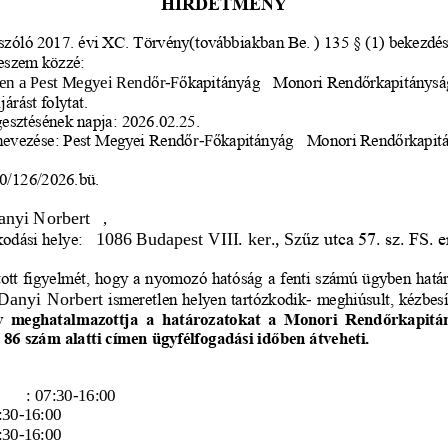
HIRDETMÉNY
 szóló 2017. évi XC. Törvény(továbbiakban Be. ) 135 § (1) bekezdés 
teszem közzé: 
len a Pest Megyei Rend
ő
r
-
F
ő
kapitányág  Monori Rend
ő
rkapitánysá
árást folytat. 
esztésének napja: 2026.02.25.
nevezése: Pest Megyei Rend
ő
r
-
F
ő
kapitányág  Monori Rend
ő
r
kapit
0/126/2026.bü.
anyi Norbert 
,   
ű
z utca 57. sz. FS. 
1086 Budapest VIII. ker., Sz
kodási helye:  
ott figyelmét, hogy a nyomozó ható
ság a fenti számú ügyben határ
Danyi Norbert 
ismeretlen helyen tartózkodik
-
meghiúsult, kézbesí
y meghatalmazottja a határozatokat a Monori Rend
ő
rkapitá
 86 szám alatti címen ügyfélfogadási id
ő
ben átveheti. 
: 07:30
-
16:00
:30
-
16:00
:30
-
16:00