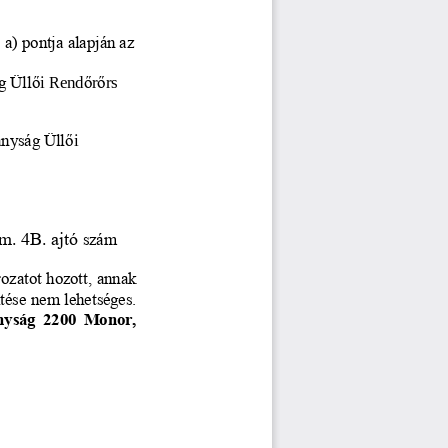
a) pontja alapján az 
g Üll
ő
i Rend
ő
r
ő
rs   
ányság Üll
ő
i 
em. 4B. ajtó
szám 
ozatot hozott, annak 
tése nem lehetséges. 
nyság 2200 Monor, 