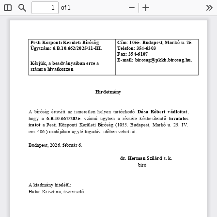
of 1
Toggle
Find
Zoom
Zoom
To
Sidebar
Out
In
Pesti Központi Kerületi Bíróság
Cím: 1055. Budapest, Markó u. 25.
Ügyszám: 
6.B.10.662/2025/21-III.
Telefon: 354-6303
Fax: 354-6107
E-mail: birosag@pkkb.birosag.hu.
Kérjük, a beadványaiban erre a 
számra hivatkozzon
Hirdetmény
A bíróság értesíti az ismeretlen helyen tartózkodó  
Dósa   Róbert  
vádlottat
,
hogy a  
6.B.10.662/2025.
s
zámú ügyben a részére kézbesítendő  
h
ivatalos
iratot  
a Pesti Központi Kerületi Bíróság (1055. Budapest, Markó u. 25. IV.
em. 486.) 
irodájában ügyfélfogadási időben veheti át.
Budapest, 2026. február 6. 
dr. Herman Szilárd s. k.
   bíró
A kiadmány hiteléül:
Hubai Krisztina, tisztviselő