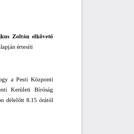
kus Zoltán elkövető
apján értesíti
hogy   a   Pesti   Központi
nti   Kerületi   Bíróság
on délelőtt 8.15 órától