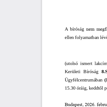
A bíróság  
nem megfiz
ellen folyamatban lévő
(utolsó   ismert   lakcím
Kerületi   Bíróság  
8.
Ügyfélcentrumában  
(
15.30 óráig, keddtől p
Budapest, 2026. febru