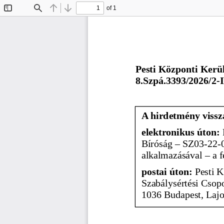
of 1
Toggle
Find
Previous
Next
Sidebar
Pesti Központi Kerül
8.Szpá.3393/2026/2-I
A hirdetmény vissz
elektronikus úton: 
Bíróság – SZ03-22-
alkalmazásával – a f
postai úton:
 Pesti 
Szabálysértési Csopo
1036 Budapest, Lajo