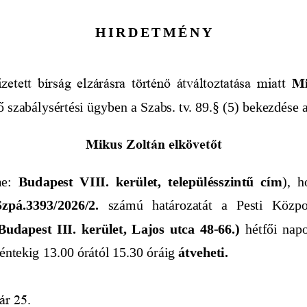
HIR D ETMÉN Y
etett bírság elzárásra történő átváltoztatása miatt  
Mi
 szabálysértési ügyben a Szabs. tv. 89.§ (5) bekezdése al
Mikus Zoltán elkövetőt
e:  
Budapest VIII. kerület, településszintű cím
),   
Szpá.3393/2026/2.
számú   határozatát   a   Pesti   Közpo
Budapest III. kerület, Lajos utca 48-66.)
  hétfői nap
éntekig 13.00 órától 15.30 óráig 
átveheti.
ár 25.