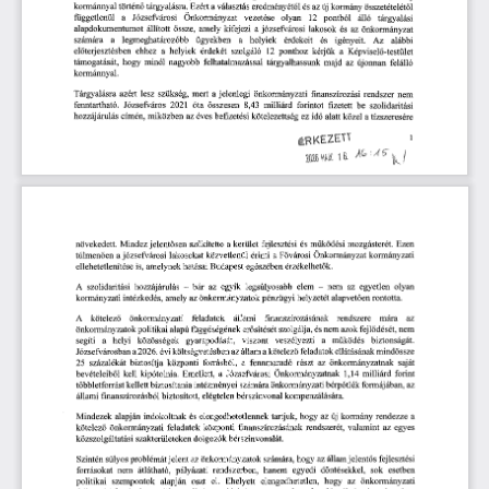
történő
tárgyalásra.
és
új
a
összetételétől
kormánnyal
Ezért
választás
eredményétől
az
kormány
Önkormányzat
pontból
tárgyalási
függetlenül
a
vezetése
olyan
álló
Józsefvárosi
12
állított
össze,
amely
kifejezi
józsefvárosi
és
önkormányzat
alapdokumentumot
a
lakosok
az
számára
és
alábbi
helyiek
igényeit.
a
legmeghatározóbb
ügyekben
a
érdekeit
Az
érdekét
szolgáló
előterjesztésben
ehhez
a
ponthoz
kérjük
a
Képviselő-testület
helyiek
12
nagyobb
támogatását,
tárgyalhassunk
majd
felálló
hogy
felhatalmazással
az
minél
újonnan
kormánnyal.
jelenlegi
lesz
szükség,
önkormányzati
rendszer
nem
Tárgyalásra
a
azért
mert
finanszírozási
fenntartható.
óta
8,43
milliárd
forintot
2021
fizetett
be
Józsefváros
összesen
szolidaritási
hozzájárulás
címén,
kötelezettség
éves
befizetési
ez
a
tízszeresére
miközben
az
idő
alatt
közel
ÉRKEZETT
i
Mindez
szűkítette
kerület
és
Ezen
növekedett.
jelentősen
a
fejlesztési
működési
mozgásterét.
Önkormányzat
kormányzati
a
józsefvárosi
lakosokat
közvetlenül
a
túlmenően
érinti
Fővárosi
egészében
érzékelhetők.
ellehetetlenítése
amelynek
hatásai
Budapest
is,
A
szolidaritási
-
elem
-
nem
egyetlen
hozzájárulás
bár
az
egyik
legsúlyosabb
az
olyan
helyzetét
rontotta.
pénzügyi
alapvetően
kormányzati
amely
az
önkormányzatok
intézkedés,
önkormányzati
állami
feladatok
finanszírozásának
rendszere
A
kötelező
mára
az
függőségének
nem
önkormányzatok
erősítését
szolgálja,
és
nem
fejlődését,
politikai
alapú
azok
segíti
helyi
veszélyezti
közösségek
a
a
gyarapodását,
viszont
működés
biztonságát.
Józsefvárosban
költségvetésben
kötelező
feladatok
ellátásának
mindössze
a
2026.
évi
az
a
állam
százalékát
fennmaradó
önkormányzatnak
25
központi
forrásból,
a
biztosítja
az
részt
saját
bevételeiből
Emellett,
kipótolnia.
a
Józsefvárosi
milliárd
kell
Önkormányzatnak
1,14
forint
intézményei
önkormányzati
többletforrást
kellett
biztosítania
számára
bérpótlék
formájában,
az
állami
elégtelen
finanszírozásból
biztosított,
kompenzálására.
bérszínvonal
alapján
és
új
rendezze
Mindezek
indokoltnak
elengedhetetlennek
hogy
az
kormány
a
tartjuk,
valamint
kötelező
önkormányzati
feladatok
központi
finanszírozásának
rendszerét,
az
egyes
szakterületeken
dolgozók
bérszínvonalát.
közszolgáltatási
problémát
állam
fejlesztési
Szintén
jelent
az
jelentős
önkormányzatok
számára,
az
súlyos
hogy
nem
sok
forrásokat
pályázati
rendszerben,
egyedi
esetben
átlátható,
hanem
döntésekkel,
alapján
szempontok
oszt
elengedhetetlen,
el.
az
önkormányzati
politikai
Ehelyett
hogy